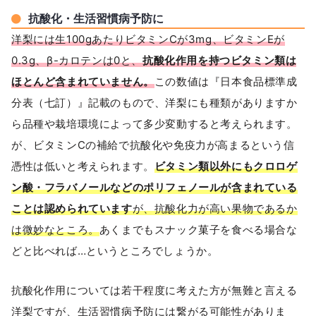
抗酸化・生活習慣病予防に
洋梨には生100gあたりビタミンCが3mg、ビタミンEが
0.3g、β-カロテンは0と、
抗酸化作用を持つビタミン類は
ほとんど含まれていません。
この数値は『日本食品標準成
分表（七訂）』記載のもので、洋梨にも種類がありますか
ら品種や栽培環境によって多少変動すると考えられます。
が、ビタミンCの補給で抗酸化や免疫力が高まるという信
憑性は低いと考えられます。
ビタミン類以外にもクロロゲ
ン酸・フラバノールなどのポリフェノールが含まれている
ことは認められています
が、抗酸化力が高い果物であるか
は微妙なところ。
あくまでもスナック菓子を食べる場合な
どと比べれば…というところでしょうか。
抗酸化作用については若干程度に考えた方が無難と言える
洋梨ですが、生活習慣病予防には繋がる可能性がありま