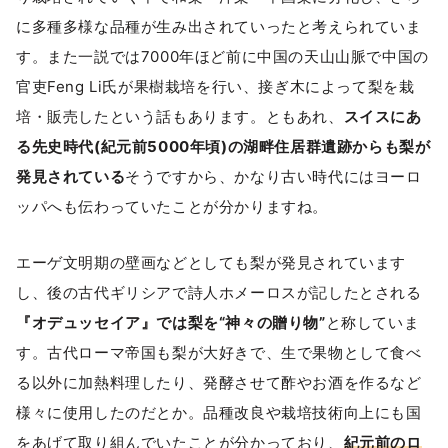
に多種多様な品種が生み出されていったと考えられていま
す。また一説では7000年ほど前に中国の天山山脈で中国の
官吏Feng Li氏が果樹栽培を行い、接ぎ木によって梨を栽
培・販売したという話もあります。ともあれ、
スイスにあ
る先史時代(紀元前5000年頃)の湖畔住居群遺跡からも梨が
発見されている
そうですから、かなり古い時代にはヨーロ
ッパへも伝わっていたことが分かりますね。
エーゲ文明期の壁画などとしても梨が発見されています
し、後の古代ギリシアで詩人ホメーロスが記したとされる
『オデュッセイア』では梨を“神々の贈り物”
と称していま
す。古代ローマ帝国も梨が大好きで、生で果物として食べ
る以外に加熱料理したり、発酵させて酢やお酒を作るなど
様々に使用したのだとか。品種改良や栽培技術向上にも国
をあげて取り組んでいたことが分かっており、
紀元前のロ