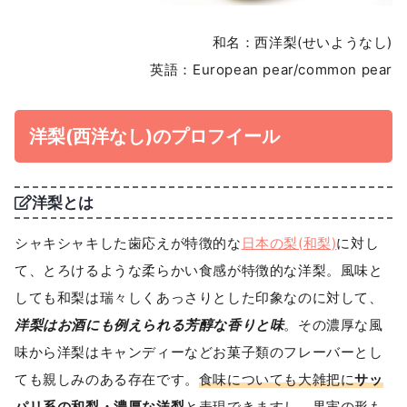
和名：西洋梨(せいようなし)
英語：European pear/common pear
洋梨(西洋なし)のプロフイール
洋梨とは
シャキシャキした歯応えが特徴的な
日本の梨(和梨)
に対し
て、とろけるような柔らかい食感が特徴的な洋梨。風味と
しても和梨は瑞々しくあっさりとした印象なのに対して、
洋梨はお酒にも例えられる芳醇な香りと味
。その濃厚な風
味から洋梨はキャンディーなどお菓子類のフレーバーとし
ても親しみのある存在です。
食味についても大雑把に
サッ
パリ系の和梨・濃厚な洋梨
と表現できますし、果実の形も