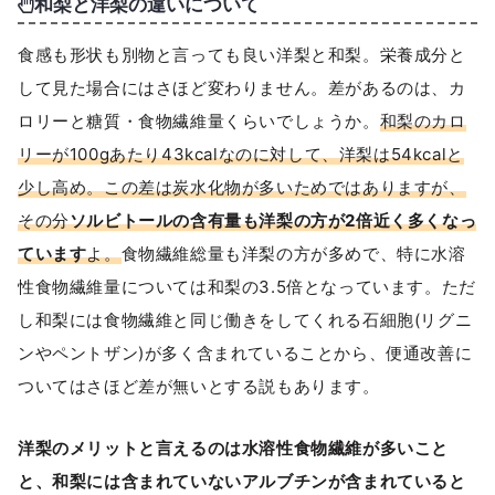
和梨と洋梨の違いについて
食感も形状も別物と言っても良い洋梨と和梨。栄養成分と
して見た場合にはさほど変わりません。差があるのは、カ
ロリーと糖質・食物繊維量くらいでしょうか。
和梨のカロ
リーが100gあたり43kcalなのに対して、洋梨は54kcalと
少し高め。この差は炭水化物が多いためではありますが、
その分
ソルビトールの含有量も洋梨の方が2倍近く多くなっ
ています
よ。
食物繊維総量も洋梨の方が多めで、特に水溶
性食物繊維量については和梨の3.5倍となっています。ただ
し和梨には食物繊維と同じ働きをしてくれる石細胞(リグニ
ンやペントザン)が多く含まれていることから、便通改善に
ついてはさほど差が無いとする説もあります。
洋梨のメリットと言えるのは水溶性食物繊維が多いこと
と、和梨には含まれていないアルブチンが含まれていると