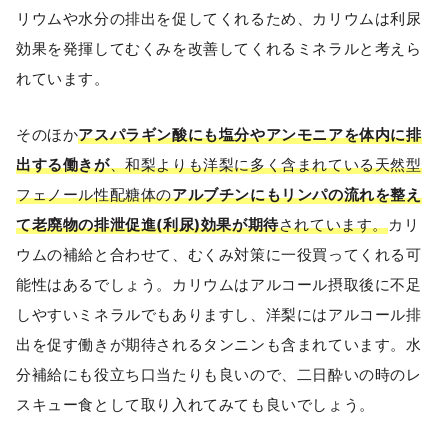
リウムや水分の排出を促してくれるため、カリウムは利尿
効果を発揮してむくみを改善してくれるミネラルと考えら
れています。
そのほか
アスパラギン酸にも塩分やアンモニアを体内に排
出する働きが
、和梨よりも洋梨に多く含まれている天然型
フェノール性配糖体の
アルブチンにもリンパの流れを整え
て老廃物の排泄促進(利尿)効果が期待
されています。
カリ
ウムの補給と合わせて、むくみ対策に一役買ってくれる可
能性はあるでしょう。カリウムはアルコール摂取後に不足
しやすいミネラルでもありますし、洋梨にはアルコール排
出を促す働きが期待されるタンニンも含まれています。水
分補給にも役立ち口当たりも良いので、二日酔いの時のレ
スキュー食として取り入れてみても良いでしょう。