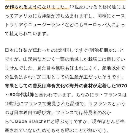
が作られるように
なりました。
17世紀になると移民達によ
ってアメリカにも洋梨が持ち込まれますし、同様にオース
トラリアやニュージーランドなどにもヨーロッパ人によっ
て植えられています。
日本に洋梨が伝わったのは開国してすぐ(明治初期)のこと
ですが、山形県などごく一部の地域しか栽培には適してい
ませんでした。見た目や風味も好まれにくく、産地以外で
の生食はされず加工用としての生産が主だったそうです。
青果としての普及は洋食文化や海外の食材が定着した1970
～80年代以降
と言われています。ちなみにラ・フランスは
19世紀にフランスで発見された品種で、ラフランスという
のは日本独自の呼び方。フランスでは発見者の名か
ら“Claude Blanchet”と呼ぶそうですが、現在ほとんど生
産されていないためそもそも呼ぶことが無いそう。