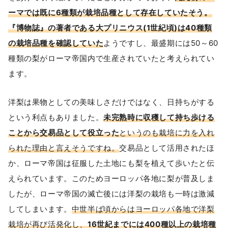
ーマでは既に6種類が栽培品種として存在
していたそう。
『博物誌』の著者である大プリニウス(1世紀頃)は40種類
の栽培品種を確認していた
ようですし、最盛期には50～60
種類の梨がローマ帝国内で生産されていたと考えられてい
ます。
洋梨は果物としての美味しさだけではなく、日持ちがする
という利点もありました。
未完熟時に収穫して持ち歩ける
ことから交易品として役立った
というのも栽培に力を入れ
られた理由と言えそうですね。
交易品として活用されたほ
か、ローマ帝国は征服した土地にも梨を植えて歩いたと伝
えられています。このためヨーロッパ各地に梨が普及しま
したが、ローマ帝国の滅亡後には洋梨の栽培も一時は激減
してしまいます。
中世半ば頃からはヨーロッパ各地で洋梨
栽培が再び活発化し、
16世紀までには400種以上の栽培種