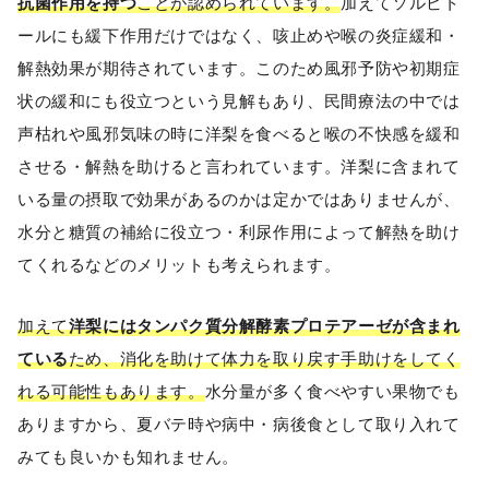
抗菌作用を持つ
ことが認められています。
加えてソルビト
ールにも緩下作用だけではなく、咳止めや喉の炎症緩和・
解熱効果が期待されています。このため風邪予防や初期症
状の緩和にも役立つという見解もあり、民間療法の中では
声枯れや風邪気味の時に洋梨を食べると喉の不快感を緩和
させる・解熱を助けると言われています。洋梨に含まれて
いる量の摂取で効果があるのかは定かではありませんが、
水分と糖質の補給に役立つ・利尿作用によって解熱を助け
てくれるなどのメリットも考えられます。
加えて
洋梨にはタンパク質分解酵素プロテアーゼが含まれ
ている
ため、消化を助けて体力を取り戻す手助けをしてく
れる可能性もあります。
水分量が多く食べやすい果物でも
ありますから、夏バテ時や病中・病後食として取り入れて
みても良いかも知れません。