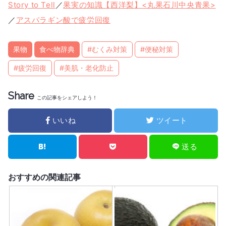
Story to Tell
／
果実の知識【西洋梨】<丸果石川中央青果>
／
アスパラギン酸で疲労回復
果物
食べ物辞典
#むくみ対策
#便秘対策
#疲労回復
#美肌・老化防止
Share
この記事をシェアしよう！
いいね
ツイート
送る
おすすめの関連記事