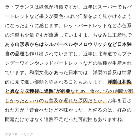
ラ・フランスは緑色が特徵ですが、近年はスーパーでもバ
ートレットなど果皮が黄色っぽい洋梨をよく見かけるよう
になったように感じます。レットバートレットなど赤色系
の洋梨も少量ですが流通していますよ。ちなみに主産地で
ある
山形県からはシルバーベルやメロウリッチなど日本独
自の品種も
作り出されていますし、近年は北海道でもブラ
ンデーワインやレッドバートレットなどの品種が生産され
ています。和梨文化があった日本では、洋梨の普及は世界
的に見て遅い部類と称されることもあります。
洋梨は和梨
と異なり収穫後に追熟”が必要
なため、食べごろの判断が難
しかったというのも普及が遅れた原因だとか。
お年を召さ
れた方が「昔食べたけど不味かった」と仰るのは、好みの
問題だけではなく追熟不足だった可能性もありますね。
スポンサードリンク