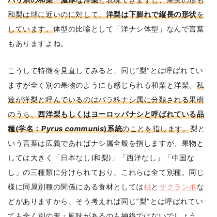
和梨は球に近いのに対して、
洋梨は下膨れで縦長の形状
を
しています。
体型の比喩として「洋ナシ体型」なんで言葉
もありますよね。
こうして特徵を見直してみると、同じ“梨”とは呼ばれてい
ますが全く別の果物のようにも感じられる和梨と洋梨。
私
達が洋梨と呼んでいるのはバラ科ナシ属に分類される果樹
のうち、
西洋梨もしくはヨーロッパナシと呼ばれている品
種(学名：
Pyrus communis
)系統
のことを指します。
梨と
いう言葉は広義であればナシ属全般を指しますが、果物と
しては大きく「日本なし(和梨)」「西洋なし」「中国な
し」の三種類に分けられており、これらは全て別種。同じ
様に同属別種の関係にある食材としては
桃
と
サクランボ
な
どがありますから、そう考えれば同じ“梨”とは呼ばれてい
ても全く別の形・風味があるのも納得ではないでしょう