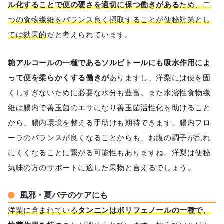
ル化することで便の硬さを適切に保つ働きがある
ため、二
つの食物繊維をバランス良く摂取することが便秘対策とし
ては効果的
だと考えられています。
糖アルコールの一種であるソルビトールにも吸水作用によ
って便を柔らかくする働きが
ありますし、洋梨には便を固
くしすぎないために必要な水分も豊富。また水溶性食物繊
維は腸内で善玉菌のエサになり善玉菌活性化を助けること
から、腸内環境を整える手助けも期待できます。腸内フロ
ーラのバランスが良くなることからも、お腹の調子が乱れ
にくくなることに繋がる可能性もありますね。洋梨は便秘
気味の方のサポートに適した果物と言えるでしょう。
風邪・夏バテのケアにも
洋梨に含まれている
タンニンはポリフェノールの一種で、