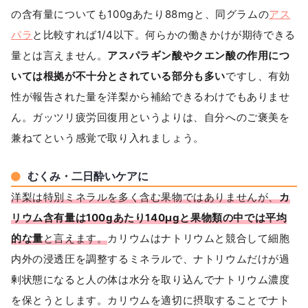
の含有量についても100gあたり88mgと、同グラムの
アス
パラ
と比較すれば1/4以下。何らかの働きかけが期待できる
量とは言えません。
アスパラギン酸やクエン酸の作用につ
いては根拠が不十分とされている部分も多い
ですし、有効
性が報告された量を洋梨から補給できるわけでもありませ
ん。ガッツリ疲労回復用というよりは、自分へのご褒美を
兼ねてという感覚で取り入れましょう。
むくみ・二日酔いケアに
洋梨は特別ミネラルを多く含む果物ではありませんが、
カ
リウム含有量は100gあたり140μgと果物類の中では平均
的な量
と言えます。
カリウムはナトリウムと競合して細胞
内外の浸透圧を調整するミネラルで、ナトリウムだけが過
剰状態になると人の体は水分を取り込んでナトリウム濃度
を保とうとします。カリウムを適切に摂取することでナト