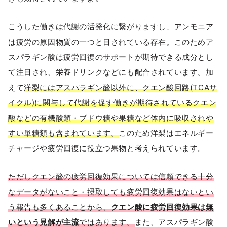
こうした働きは代謝の活発化に繋がりますし、アンモニア
は疲労の原因物質の一つと目されている存在。このためア
スパラギン酸は疲労回復のサポートが期待できる成分とし
て注目され、栄養ドリンクなどにも配合されています。加
えて
洋梨にはアスパラギン酸以外に、クエン酸回路(TCAサ
イクル)に関与して代謝を促す働きが期待されているクエン
酸などの有機酸類・ブドウ糖や果糖など体内に吸収されや
すい単糖類も含まれています。
このため洋梨はエネルギー
チャージや疲労回復に役立つ果物と考えられています。
ただしクエン酸の疲労回復効果については信頼できる十分
なデータがないこと・摂取しても疲労回復効果はないとい
う報告も多くあることから、
クエン酸に疲労回復効果は無
いという見解が主流
ではあります。
また、アスパラギン酸