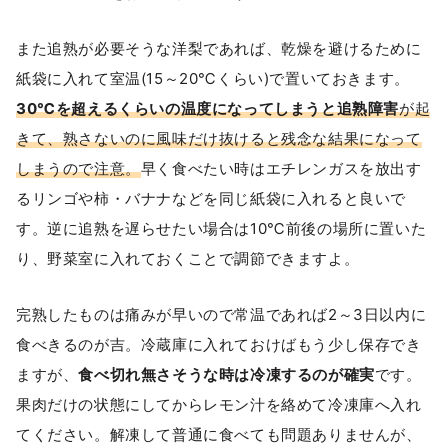
また追熟が必要そうな洋梨であれば、乾燥を避けるために
紙袋に入れて室温(15～20℃くらい)で置いておきます。
30℃を超えるくらいの温度になってしまうと追熟障害
が起
きて、熟さないのに風味だけ抜けると残念な結果になって
しまうので注意。
早く食べたい時はエチレンガスを放出す
るリンゴや柿・バナナなどを同じ紙袋に入れると良いで
す。逆に追熟を遅らせたい場合は10℃前後の場所に置いた
り、野菜室に入れておくことで調節できますよ。
完熟したものは痛みが早いので常温であれば2～3日以内に
食べきるのが吉。冷蔵庫に入れておけばもう少し保存でき
ますが、
食べ切れ無さそうな時は冷凍するのが確実
です。
果肉だけの状態にしてからレモン汁を絡めて冷凍庫へ入れ
てください。解凍して普通に食べても問題ありませんが、