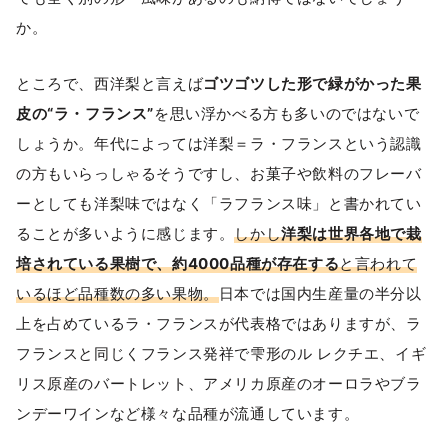
か。
ところで、西洋梨と言えば
ゴツゴツした形で緑がかった果
皮の“ラ・フランス”
を思い浮かべる方も多いのではないで
しょうか。年代によっては洋梨＝ラ・フランスという認識
の方もいらっしゃるそうですし、お菓子や飲料のフレーバ
ーとしても洋梨味ではなく「ラフランス味」と書かれてい
ることが多いように感じます。
しかし
洋梨は世界各地で栽
培されている果樹で、約4000品種が存在する
と言われて
いるほど品種数の多い果物。
日本では国内生産量の半分以
上を占めているラ・フランスが代表格ではありますが、ラ
フランスと同じくフランス発祥で雫形のル レクチエ、イギ
リス原産のバートレット、アメリカ原産のオーロラやブラ
ンデーワインなど様々な品種が流通しています。