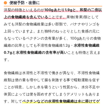
便秘予防・改善に
洋梨の特徴といえるのが
100gあたり1.9gと、和梨の二倍以
上の食物繊維を含んでいる
ことです。
果物(青果)類として
みても洋梨の食物繊維量は多い部類で、バナナやリンゴを
上回っていますよ。また独特のねっとりとした食感の元に
もなっているペクチンの含有量が多く、100gあたりの食物
繊維の比率としても不溶性食物繊維1.2g・
水溶性食物繊維
0.7gと水溶性食物繊維の含有率が高い
ことも特徴と言えま
す。
食物繊維は水溶性と不溶性で働きが異なり、不溶性食物繊
維類は便の量を増やして腸を刺激する事で蠕動運動を促す
ことが得意。しかし水を吸うという性質から、水分不足や
体質によっては便を固めすぎてしまうデメリットもありま
す。対して
ペクチンなどの水溶性食物繊維は水に溶けてゲ