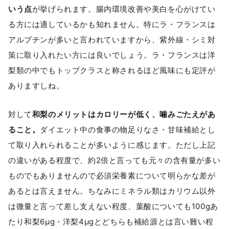
いう点
が挙げられます。腸内環境改善や美白を心がけてい
る方には適しているかも知れません。特にラ・フランスは
アルブチンが多いと言われていますから、紫外線・シミ対
策に取り入れたい方には良いでしょう。ラ・フランスは洋
梨類の中でもトップクラスと称されるほど風味にも定評が
ありますしね。
対して
和梨のメリットはカロリーが低く、噛みごたえがあ
ること。
ダイエット中の食事の物足りなさ・甘味補給とし
て取り入れられることが多いように感じます。ただし上記
の違いがある程度で、約2倍と言っても元々の含有量が多い
ものでもありませんので必須栄養素について明らかな差が
あるとは言えません。ちなみにミネラル類はカリウム以外
は微量と言って差し支えない程度、葉酸についても100gあ
たり和梨6μg・洋梨4μgとどちらも補給源とは言い難い程