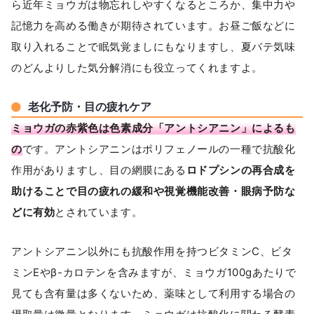
ら近年ミョウガは物忘れしやすくなるところか、集中力や
記憶力を高める働きが期待されています。お昼ご飯などに
取り入れることで眠気覚ましにもなりますし、夏バテ気味
のどんよりした気分解消にも役立ってくれますよ。
老化予防・目の疲れケア
ミョウガの赤紫色は色素成分「アントシアニン」によるも
の
です。アントシアニンはポリフェノールの一種で抗酸化
作用がありますし、目の網膜にある
ロドプシンの再合成を
助けることで目の疲れの緩和や視覚機能改善・眼病予防な
どに有効
とされています。
アントシアニン以外にも抗酸作用を持つビタミンC、ビタ
ミンEやβ-カロテンを含みますが、ミョウガ100gあたりで
見ても含有量は多くないため、薬味として利用する場合の