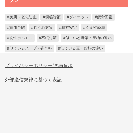
タグ
美肌・老化防止
便秘対策
ダイエット
疲労回復
貧血予防
むくみ対策
精神安定
冷え性軽減
女性ホルモン
不眠対策
似ている野菜・果物の違い
似ているハーブ・香辛料
似ている豆・穀類の違い
プライバシーポリシー/免責事項
外部送信規律に基づく表記