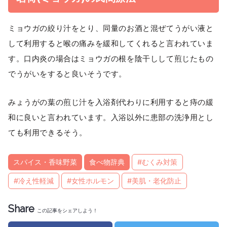
ミョウガの絞り汁をとり、同量のお酒と混ぜてうがい液と
して利用すると喉の痛みを緩和してくれると言われていま
す。口内炎の場合はミョウガの根を陰干しして煎じたもの
でうがいをすると良いそうです。
みょうがの葉の煎じ汁を入浴剤代わりに利用すると痔の緩
和に良いと言われています。入浴以外に患部の洗浄用とし
ても利用できるそう。
スパイス・香味野菜
食べ物辞典
#むくみ対策
#冷え性軽減
#女性ホルモン
#美肌・老化防止
Share
この記事をシェアしよう！