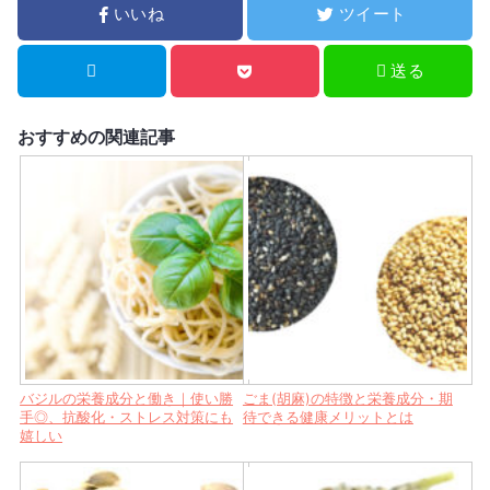
いいね
ツイート
送る
おすすめの関連記事
バジルの栄養成分と働き｜使い勝
ごま(胡麻)の特徴と栄養成分・期
手◎、抗酸化・ストレス対策にも
待できる健康メリットとは
嬉しい