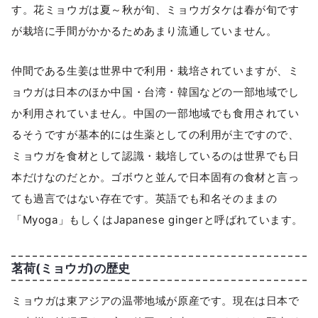
す。花ミョウガは夏～秋が旬、ミョウガタケは春が旬です
が栽培に手間がかかるためあまり流通していません。
仲間である生姜は世界中で利用・栽培されていますが、ミ
ョウガは日本のほか中国・台湾・韓国などの一部地域でし
か利用されていません。中国の一部地域でも食用されてい
るそうですが基本的には生薬としての利用が主ですので、
ミョウガを食材として認識・栽培しているのは世界でも日
本だけなのだとか。ゴボウと並んで日本固有の食材と言っ
ても過言ではない存在です。英語でも和名そのままの
「Myoga」もしくはJapanese gingerと呼ばれています。
茗荷(ミョウガ)の歴史
ミョウガは東アジアの温帯地域が原産です。現在は日本で