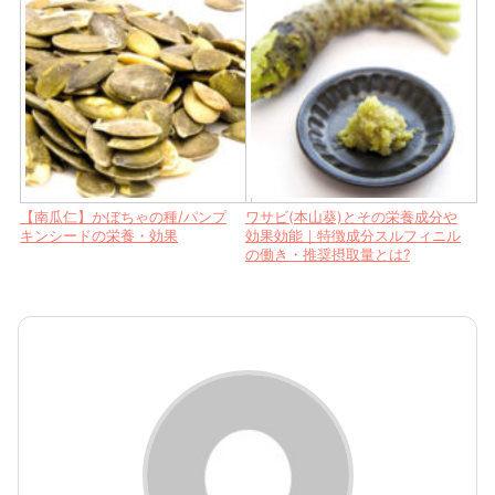
【南瓜仁】かぼちゃの種/パンプ
ワサビ(本山葵)とその栄養成分や
キンシードの栄養・効果
効果効能｜特徴成分スルフィニル
の働き・推奨摂取量とは?