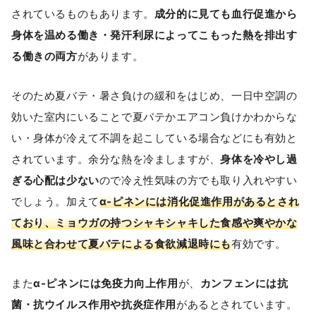
されているものもあります。
成分的に見ても血行促進から
身体を温める働き・発汗利尿によってこもった熱を排出す
る働きの両方
があります。
そのため夏バテ・暑さ負けの緩和をはじめ、一日中空調の
効いた室内にいることで夏バテかエアコン負けかわからな
い・身体が冷えて不調を起こしている場合などにも有効と
されています。余分な熱を冷ましますが、
身体を冷やし過
ぎる心配は少ない
ので冷え性気味の方でも取り入れやすい
でしょう。加えて
α-ピネンには消化促進作用があるとされ
ており、ミョウガの持つシャキシャキした食感や爽やかな
風味と合わせて夏バテによる食欲減退時にも
有効です。
また
α-ピネンには免疫力向上作用
が、
カンフェンには抗
菌・抗ウイルス作用や抗炎症作用
があるとされています。