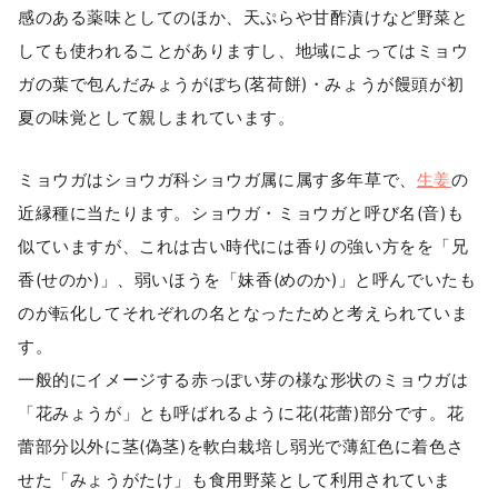
感のある薬味としてのほか、天ぷらや甘酢漬けなど野菜と
しても使われることがありますし、地域によってはミョウ
ガの葉で包んだみょうがぼち(茗荷餅)・みょうが饅頭が初
夏の味覚として親しまれています。
ミョウガはショウガ科ショウガ属に属す多年草で、
生姜
の
近縁種に当たります。ショウガ・ミョウガと呼び名(音)も
似ていますが、これは古い時代には香りの強い方をを「兄
香(せのか)」、弱いほうを「妹香(めのか)」と呼んでいたも
のが転化してそれぞれの名となったためと考えられていま
す。
一般的にイメージする赤っぽい芽の様な形状のミョウガは
「花みょうが」とも呼ばれるように花(花蕾)部分です。花
蕾部分以外に茎(偽茎)を軟白栽培し弱光で薄紅色に着色さ
せた「みょうがたけ」も食用野菜として利用されていま