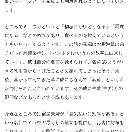
良いモチーフとして家紋にも利用されるようになっていき
ます。
ところでミョウガというと「物忘れがひどくなる」「馬鹿
になる」などの俗説があり、食べるのを控えているという
方もいらっしゃるようです。この話の発端はお釈迦様の弟
子だった周梨槃特(スリハンドク)という方の故事に由来し
ています。彼は自分の名前を覚えられず、名荷(みょうが)
＝名札を首から下げたことさえ忘れてしまったそう。死
後、墓から生えてきた草に彼にちなんで「茗荷」という名
がつけられたと言われています。その他に生薑(生姜)との
混同などがあったとする説もあります。
身近なところでは宿屋夫婦が「暑気払いに効果がある」と
いう名目でミョウガ尽くしの献立を提供し、お客に財布を
忘れさせようとした民話『みょうが宿』がよく知られてい