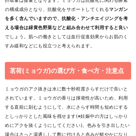
摂取量は微量となります。ミョウガは抗酸化に関わる酵素
の構成成分となり、抗酸化をサポートしてくれる
マンガン
を多く含んでいますので、抗酸化・アンチエイジングを考
える場合は緑黄色野菜などと組み合わせて利用すると良い
でしょう。肌への働きとしては血行促進効果からお肌のく
すみ緩和などにも役立つと考えられます。
茗荷(ミョウガ)の選び方・食べ方・注意点
ミョウガのアク抜きは水に数十秒程度さらすだけで良いと
されています。ミョウガの香りは揮発性が高いため、利用
する直前に刻むようにして、水にさらす時間も短めにする
としっかりとした風味を残せます(※妊娠中の方はしっかり
めにアクを抜くようにしてください)。色みを引き出したい
場合はさっと湯通しして酢に付けると赤みが鮮やかになり