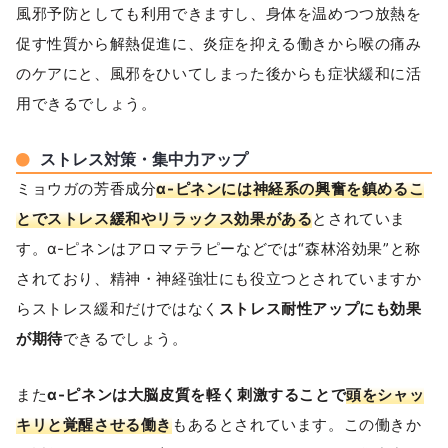
風邪予防としても利用できますし、身体を温めつつ放熱を
促す性質から解熱促進に、炎症を抑える働きから喉の痛み
のケアにと、風邪をひいてしまった後からも症状緩和に活
用できるでしょう。
ストレス対策・集中力アップ
ミョウガの芳香成分
α-ピネンには神経系の興奮を鎮めるこ
とでストレス緩和やリラックス効果がある
とされていま
す。α-ピネンはアロマテラピーなどでは“森林浴効果”と称
されており、精神・神経強壮にも役立つとされていますか
らストレス緩和だけではなく
ストレス耐性アップにも効果
が期待
できるでしょう。
また
α-ピネンは大脳皮質を軽く刺激することで
頭をシャッ
キリと覚醒させる働き
もあるとされています。この働きか