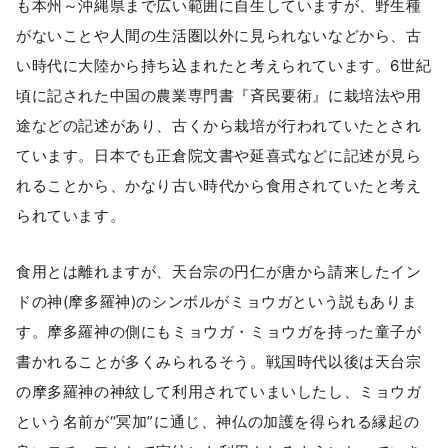
も本州～沖縄県まで広い範囲に自生していますが、野生種
がないことや人間の生活圏以外に見られないなどから、古
い時代に大陸から持ち込まれたと考えられています。6世紀
頃に記された中国の農業専門書『斉民要術』に栽培法や用
途などの記述があり、古くから栽培が行われていたとされ
ています。日本でも正倉院文書や延喜式などに記述が見ら
れることから、かなり古い時代から食用されていたと考え
られています。
食用とは離れますが、天台宗の円仁が唐から請来したイン
ドの神(摩多羅神)のシンボルがミョウガという説もありま
す。摩多羅神の側にもミョウガ・ミョウガを持った童子が
書かれることが多くみられるそう。戦国時代以後は天台宗
の摩多羅神の神紋して利用されていまいしたし、ミョウガ
という名前が“冥加”に通じ、神仏の加護を得られる縁起の