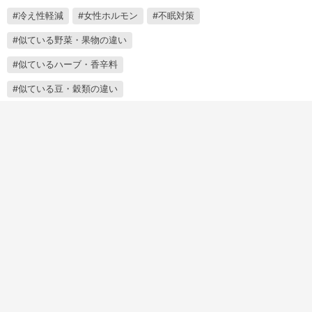
冷え性軽減
女性ホルモン
不眠対策
似ている野菜・果物の違い
似ているハーブ・香辛料
似ている豆・穀類の違い