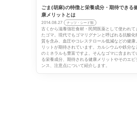
ごま(胡麻)の特徴と栄養成分・期待できる
康メリットとは
2014.08.27
ナッツ・シード類
古くから滋養強壮食材・民間医薬として使われて
たゴマ。現代でもゴマリグナンと呼ばれる抗酸化
質を含み、血圧やコレステロール低減などの健康
リットが期待されています。カルシウムや鉄分な
のミネラルも豊富ですよ。そんなゴマに含まれて
る栄養成分、期待される健康メリットやそのエビ
ンス、注意点について紹介します。