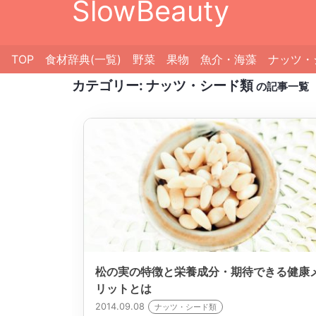
SlowBeauty
TOP
食材辞典(一覧)
野菜
果物
魚介・海藻
ナッツ・
カテゴリー:
ナッツ・シード類
の記事一覧
松の実の特徴と栄養成分・期待できる健康
リットとは
2014.09.08
ナッツ・シード類