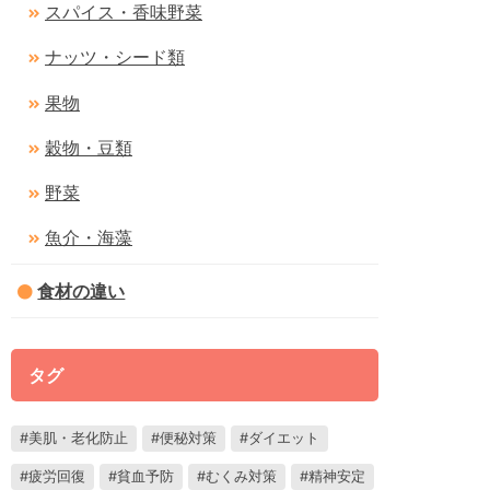
スパイス・香味野菜
ナッツ・シード類
果物
穀物・豆類
野菜
魚介・海藻
食材の違い
タグ
美肌・老化防止
便秘対策
ダイエット
疲労回復
貧血予防
むくみ対策
精神安定