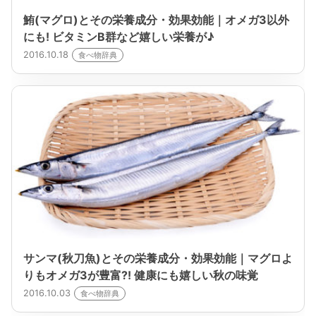
鮪(マグロ)とその栄養成分・効果効能｜オメガ3以外
にも! ビタミンB群など嬉しい栄養が♪
2016.10.18
食べ物辞典
サンマ(秋刀魚)とその栄養成分・効果効能｜マグロよ
りもオメガ3が豊富?! 健康にも嬉しい秋の味覚
2016.10.03
食べ物辞典