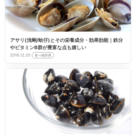
アサリ(浅蜊/蛤仔)とその栄養成分・効果効能｜鉄分
やビタミンB群が豊富な点も嬉しい
2016.12.20
食べ物辞典