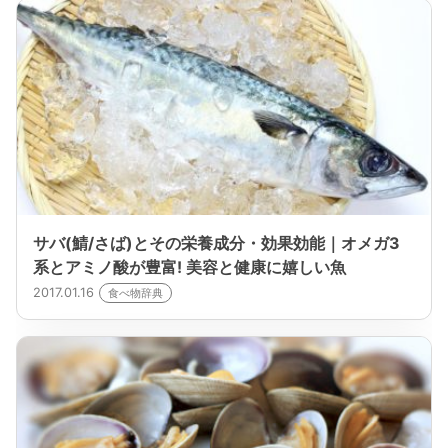
サバ(鯖/さば)とその栄養成分・効果効能｜オメガ3
系とアミノ酸が豊富! 美容と健康に嬉しい魚
2017.01.16
食べ物辞典