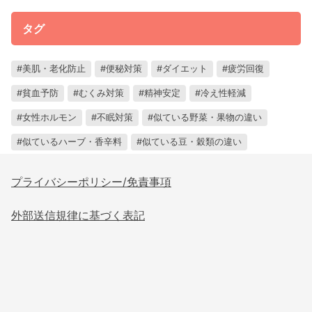
タグ
美肌・老化防止
便秘対策
ダイエット
疲労回復
貧血予防
むくみ対策
精神安定
冷え性軽減
女性ホルモン
不眠対策
似ている野菜・果物の違い
似ているハーブ・香辛料
似ている豆・穀類の違い
プライバシーポリシー/免責事項
外部送信規律に基づく表記