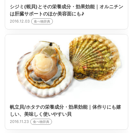
シジミ(蜆貝)とその栄養成分・効果効能｜オルニチン
は肝臓サポートのほか美容面にも♪
2016.12.03
食べ物辞典
帆立貝/ホタテの栄養成分・効果効能｜体作りにも嬉
しい、美味しく使いやすい貝
2016.11.23
食べ物辞典