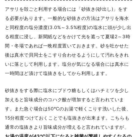
アサリを殻ごと利用する場合には「砂抜き(砂出し)」をす
る必要があります。一般的な砂抜きの方法はアサリを海水
と同程度の塩分濃度(3.0%～3.5%程度)の塩水に頭が少し出
る程度に浸し、新聞紙などをかけて光を遮って夏場2～3時
間・冬場であれば一晩程度置いておきます。砂を吐かせた
後は真水で貝同士をこすり合わせるようにして汚れをきれ
いに落として利用します。塩分が気になる場合には真水に
一時間ほど漬けて塩抜きをしてから利用します。
砂抜きをする際に塩水にブドウ糖もしくはハチミツを少し
加えると旨味成分のコハク酸が増加すると言われていま
す。また急ぐ場合は50℃のお湯で軽くこりす洗いした後、
15分程度つけておくことでも塩抜きが出来ます。こちらも
通常の塩抜きより旨味成分が増えると言われていますが、
お湯の温度が43℃以下になると雑菌が繁殖しやすくなるの