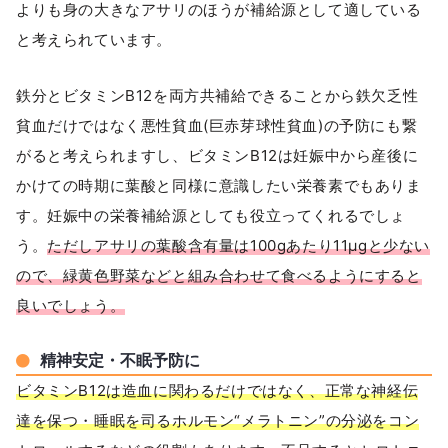
よりも身の大きなアサリのほうが補給源として適している
と考えられています。
鉄分とビタミンB12を両方共補給できることから鉄欠乏性
貧血だけではなく悪性貧血(巨赤芽球性貧血)の予防にも繋
がると考えられますし、ビタミンB12は妊娠中から産後に
かけての時期に葉酸と同様に意識したい栄養素でもありま
す。妊娠中の栄養補給源としても役立ってくれるでしょ
う。
ただしアサリの葉酸含有量は100gあたり11μgと少ない
ので、緑黄色野菜などと組み合わせて食べるようにすると
良いでしょう。
精神安定・不眠予防に
ビタミンB12は造血に関わるだけではなく、正常な神経伝
達を保つ・睡眠を司るホルモン“メラトニン”の分泌をコン