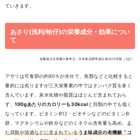
ていきます。
あさり(浅利/蛤仔)の栄養成分・効果につい
て
栄養成分含有量の参考元：日本食品標準成分表2015年版（七訂）
アサリは可食部の約90％が水分で、魚類などと比較すると
量的には劣りますが三大栄養素の中ではタンパク質を多く
含んでいます。炭水化物や脂質はほとんど含まれておら
ず、
100gあたりのカロリーも30kcal
と貝類の中でも低く
なっています。ビタミンB12・ビオチンなどのビタミンB
群、マグネシウムや鉄分などのミネラル含有量も高め。
ま
た貝類や清酒などに含まれている
うま味成分の有機酸「コ