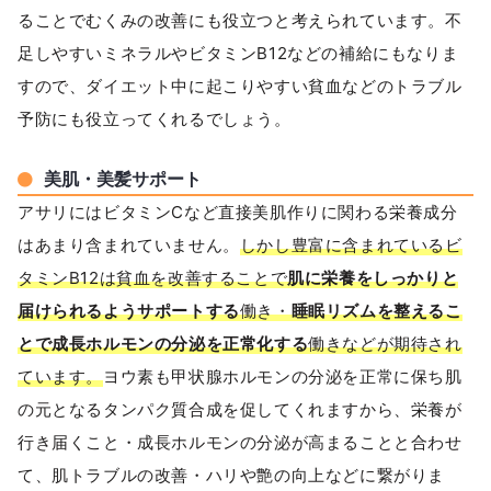
ることでむくみの改善にも役立つと考えられています。不
足しやすいミネラルやビタミンB12などの補給にもなりま
すので、ダイエット中に起こりやすい貧血などのトラブル
予防にも役立ってくれるでしょう。
美肌・美髪サポート
アサリにはビタミンCなど直接美肌作りに関わる栄養成分
はあまり含まれていません。
しかし豊富に含まれているビ
タミンB12は貧血を改善することで
肌に栄養をしっかりと
届けられるようサポートする
働き・
睡眠リズムを整えるこ
とで成長ホルモンの分泌を正常化する
働きなどが期待され
ています。
ヨウ素も甲状腺ホルモンの分泌を正常に保ち肌
の元となるタンパク質合成を促してくれますから、栄養が
行き届くこと・成長ホルモンの分泌が高まることと合わせ
て、肌トラブルの改善・ハリや艶の向上などに繋がりま