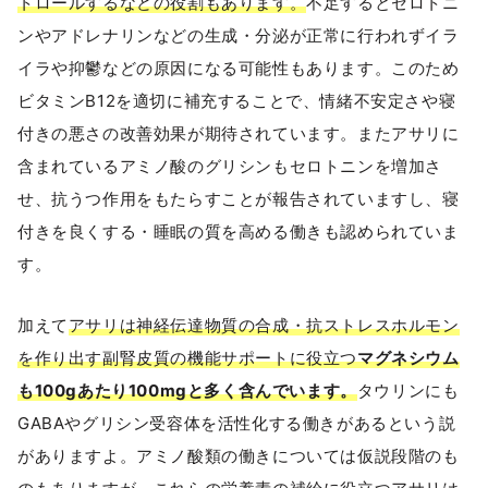
トロールするなどの役割もあります。
不足するとセロトニ
ンやアドレナリンなどの生成・分泌が正常に行われずイラ
イラや抑鬱などの原因になる可能性もあります。このため
ビタミンB12を適切に補充することで、情緒不安定さや寝
付きの悪さの改善効果が期待されています。またアサリに
含まれているアミノ酸のグリシンもセロトニンを増加さ
せ、抗うつ作用をもたらすことが報告されていますし、寝
付きを良くする・睡眠の質を高める働きも認められていま
す。
加えて
アサリは神経伝達物質の合成・抗ストレスホルモン
を作り出す副腎皮質の機能サポートに役立つ
マグネシウム
も100gあたり100mgと多く含んでいます。
タウリンにも
GABAやグリシン受容体を活性化する働きがあるという説
がありますよ。アミノ酸類の働きについては仮説段階のも