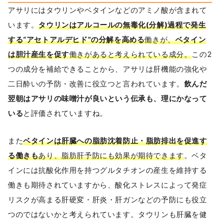
アサリにはタウリンやベタインなどのアミノ酸が含まれて
います。
タウリンはアルコールの無毒化(分解)過程で発生
する“アセトアルデヒド”の分解を高める
働きが、
ベタイン
は胆汁産生を促す
働きがあると考えられている成分。
この2
つの成分を補給できることから、アサリは肝機能の強化や
二日酔いの予防・改善に役立つと言われています。
飲んだ
翌朝はアサリの味噌汁が良いという伝承も、理にかなって
いる
と評価されていますね。
また
ベタインは肝臓への脂肪沈着防止・脂肪排出を促進す
る働きも
あり、脂肪肝予防にも効果が期待できます
。ベタ
インには抗酸化作用を持つグルタチオンの産生を維持する
働きも期待されていますから、酸化ストレスによって発症
リスクが高まる肝硬変・肝炎・肝ガンなどの予防にも役立
つのではないかと考えられています。タウリンも肝臓を健