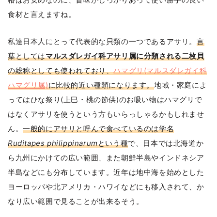
食材と言えますね。
私達日本人にとって代表的な貝類の一つであるアサリ。
言
葉としては
マルスダレガイ科アサリ属に分類される二枚貝
の総称としても使われており、
ハマグリ(マルスダレガイ科
ハマグリ属)
に比較的近い種類になります。
地域・家庭によ
ってはひな祭り(上巳・桃の節供)のお吸い物はハマグリで
はなくアサリを使うという方もいらっしゃるかもしれませ
ん。
一般的にアサリと呼んで食べているのは学名
Ruditapes philippinarum
という種
で、日本では北海道か
ら九州にかけての広い範囲、また朝鮮半島やインドネシア
半島などにも分布しています。近年は地中海を始めとした
ヨーロッパや北アメリカ・ハワイなどにも移入されて、か
なり広い範囲で見ることが出来るそう。