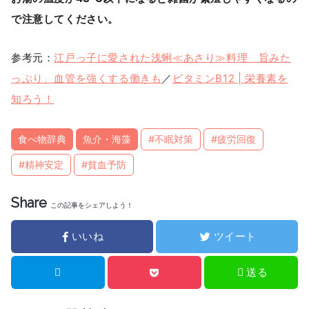
で注意してください。
参考元：
江戸っ子に愛された浅蜊≪あさり≫料理 旨みた
っぷり、血管を強くする働きも
／
ビタミンB12 | 栄養素を
知ろう！
食べ物辞典
魚介・海藻
#不眠対策
#疲労回復
#精神安定
#貧血予防
Share
この記事をシェアしよう！
いいね
ツイート
送る