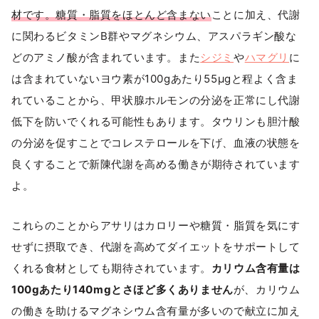
材です。糖質・脂質をほとんど含まない
ことに加え、代謝
に関わるビタミンB群やマグネシウム、アスパラギン酸な
どのアミノ酸が含まれています。また
シジミ
や
ハマグリ
に
は含まれていないヨウ素が100gあたり55μgと程よく含ま
れていることから、甲状腺ホルモンの分泌を正常にし代謝
低下を防いでくれる可能性もあります。タウリンも胆汁酸
の分泌を促すことでコレステロールを下げ、血液の状態を
良くすることで新陳代謝を高める働きが期待されています
よ。
これらのことからアサリはカロリーや糖質・脂質を気にす
せずに摂取でき、代謝を高めてダイエットをサポートして
くれる食材としても期待されています。
カリウム含有量は
100gあたり140mgとさほど多くありません
が、カリウム
の働きを助けるマグネシウム含有量が多いので献立に加え