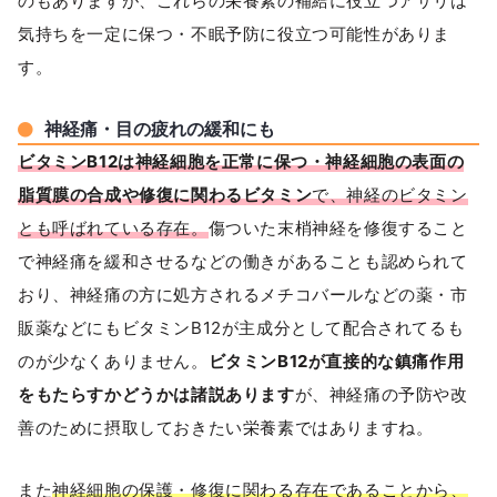
のもありますが、これらの栄養素の補給に役立つアサリは
気持ちを一定に保つ・不眠予防に役立つ可能性がありま
す。
神経痛・目の疲れの緩和にも
ビタミンB12は神経細胞を正常に保つ・神経細胞の表面の
脂質膜の合成や修復に関わるビタミン
で、神経のビタミン
とも呼ばれている存在。
傷ついた末梢神経を修復すること
で神経痛を緩和させるなどの働きがあることも認められて
おり、神経痛の方に処方されるメチコバールなどの薬・市
販薬などにもビタミンB12が主成分として配合されてるも
のが少なくありません。
ビタミンB12が直接的な鎮痛作用
をもたらすかどうかは諸説あります
が、神経痛の予防や改
善のために摂取しておきたい栄養素ではありますね。
また
神経細胞の保護・修復に関わる存在であることから、