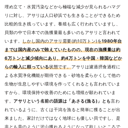
埋め立て・水質汚染などから極端な減少が見られるハマグ
リに対し、アサリは人口砂浜でも生きることができるため
比較的生き残っています。養殖も広く行われていますし、
貝類の中で日本での漁獲量最も多いのもアサリと言われて
います。
しかし国内のアサリ需要(約10万トン)を
1980年台
までは国内産のみで賄えていたものの、現在の漁獲量は約
6万トンと減少傾向にあり、約4万トンを中国・韓国などか
らの輸入に頼っている
状態です。
アサリは濾過摂食過程に
よる水質浄化機能が期待できる・砂地を柔らかくして他の
生物が生息しやすい環境を作ってくれるとも言われていま
すから、環境保持や改善のためにも増殖が願われていま
す。
アサリという名前の語源は「あさる(漁る)」とも
言わ
れているように、古くは干潟を漁ると簡単に獲ることが出
来ました。家計だけではなく地球にも優しい貝ですし、是
非とも昔のように沢山獲れるようになって欲しいところで