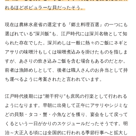
れるほどポピュラーな貝だったそう。
現在は農林水産省の選定する『郷土料理百選』の一つにも
選ばれている“深川飯”も、江戸時代には深川名物として知
られた存在でした。深川めしは一般に熱々のご飯にネギと
アサリの味噌汁もしくは味噌煮込みを掛けたものを指しま
すが、あさりの炊き込みご飯を含む場合もあるのだとか。
前者は漁師めしとして、後者は職人さんのお弁当として持
ち運べるように考案されたと言われています。
江戸時代後期には“潮干狩り”も庶民の行楽として行われる
ようになります。早朝に出発して正午にアサリやシジミな
どの貝類・タコ・蟹・小魚などを獲り、宴会をして戻って
くるという一日がかりのスケジュールだったそうです。明
治～大正入る頃には全国的に行われる季節行事へと拡大し