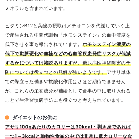
ミネラルも含まれています。
ビタミンB12と葉酸の摂取はメチオニンを代謝していく上
で産生される中間代謝物「ホモシステイン」の血中濃度を
低下させる事も報告されています。
ホモシステイン濃度の
低下で動脈硬化や血栓などの心血管疾患発症リスクが低減
するかについては諸説あります
が、糖尿病性神経障害の予
防については役立つとの見解が強いようです。
アサリ単体
での際立った働きや抗酸化作用はさほど期待できません
が、これらの栄養成分が補給として食事の中に取り入れる
ことで生活習慣病予防にも役立つと考えられています。
ダイエットのお供に
アサリ100gあたりのカロリーは30kcal・剥き身であれば
一つ1～3kcalと動物性食品の中では非常に低カロリー
な食