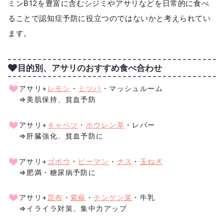
ミンB12を豊富に含むシジミやアサリなどを日常的に食べ
ることで認知症予防に役立つのではないかと考えられてい
ます。
目的別、アサリのおすすめ食べ合わせ
アサリ+
レモン
・
ミツバ
・マッシュルーム
⇒美肌保持、貧血予防
アサリ+
キャベツ
・
ホウレン草
・レバー
⇒肝臓強化、貧血予防に
アサリ+
ゴボウ
・
ピーマン
・
ナス
・
玉ねぎ
⇒肥満・糖尿病予防に
アサリ+
昆布
・
紫蘇
・
チンゲン菜
・牛乳
⇒イライラ対策、集中力アップ