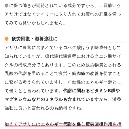
康に保つ働きが期待されている成分ですから、二日酔いケ
アだけではなくデイリーに取り入れてお疲れの肝臓を労っ
てみても良いかもしれません。
疲労回復・滋養強壮に
アサリに豊富に含まれているコハク酸はうま味成分として
知られていますが、糖代謝代謝過程におけるクエン酸サイ
クルの構成成分でもあります。このため疲労物質とされる
乳酸の代謝を早めることで疲労・筋肉痛の改善を促すこと
に繋がる考えられていますし、即効性のエネルギー源とし
て働くとも言われています。
代謝に関わるビタミンB群や
マグネシウムなどのミネラルも含まれています
から、滋養
強壮に良いと言われるのも納得ですね。
加えてアサリには
エネルギー代謝を促し疲労回復作用を持