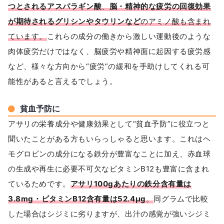
つとされるアスパラギン酸
、
脳・精神的な疲労の回復効果
が期待されるグリシンやタウリンなど
のアミノ酸も含まれ
ています。
これらの成分の働きから激しい運動後のような
肉体疲労だけではなく、脳疲労や精神面に起因する疲労感
など、様々な方向から“疲労”の緩和を手助けしてくれる可
能性があると言えるでしょう。
貧血予防に
アサリの栄養成分や健康効果として“貧血予防”に役立つと
聞いたことがある方もいらっしゃると思います。これはヘ
モグロビンの成分になる鉄分が豊富なことに加え、赤血球
の生成や再生に必要不可欠なビタミンB12も豊富に含まれ
ているためです。
アサリ100gあたりの鉄分含有量は
3.8mg・ビタミンB12含有量は52.4μg
。
同グラムで比較
した場合はシジミに劣りますが、出汁の感覚が強いシジミ