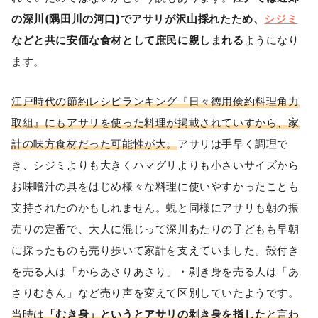
の深川(隅田川の河口)でアサリが沢山採れたため、
シジミ
などと共に安価な食材として庶民に親しまれる
ようになり
ます。
江戸時代の節約レシピランキング『日々徳用倹約料理角力
取組』にもアサリを使った料理が掲載されていすから、家
計の味方食材だった可能性が大。
アサリは手早く調理で
き、シジミよりも大きくハマグリよりも小さいサイズから
お味噌汁の具をはじめ様々な料理に使いやすかったことも
支持されたのかもしれません。蜆と同様にアサリも朝の振
売りの定番で、大人に混じって深川あたりの子どもも早朝
に採ったものも売り歩いて家計を支えていました。殻付き
を売る人は「からあさりあさり」・剥き身を売る人は「あ
さりむきん」など売り声を変えて区別していたようです。
当時は
「むき身」というとアサリの剥き身を指した
と言わ