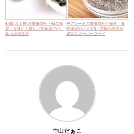
牡蠣(カキ貝)の栄養成分・効果効
チアシードの栄養成分と働き｜食
能｜女性にも嬉しい栄養源だが、
物繊維やオメガ3・抗酸化物質が
食べ過ぎ注意
豊富なスーパーフード
中山だぁこ