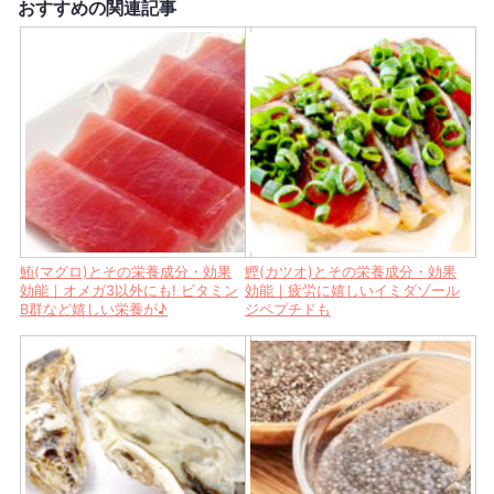
おすすめの関連記事
鮪(マグロ)とその栄養成分・効果
鰹(カツオ)とその栄養成分・効果
効能｜オメガ3以外にも! ビタミン
効能｜疲労に嬉しいイミダゾール
B群など嬉しい栄養が♪
ジペプチドも