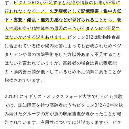
す。
ビタミンB12が不足すると記憶や情報の伝達が正常に
行われなくなること、
欠乏症状として記憶障害・集中力低
下・妄想・錯乱・無気力感などが挙げられる
ことから、老
人性認知症や精神障害の原因の一つがビタミンB12不足で
はないかとする説もあります。
ビタミンB12は動物性食品
に含まれているほか腸内細菌によっても合成されためベジ
タリアンや胃の切除手術をした方以外あまり不足すること
はないと言われていますが、高齢者の場合は胃の吸収能
力・腸内善玉菌が低下しているため不足傾向にあることが
指摘されています。
2010年にイギリス・オックスフォード大学で行われた実験
では、認知障害を持つ高齢者のうちビタミンB12を2年間飲
み続けたグループの方が脳の収縮速度が遅かったことが報
告されています。有用性については諸説ありますが、ビタ