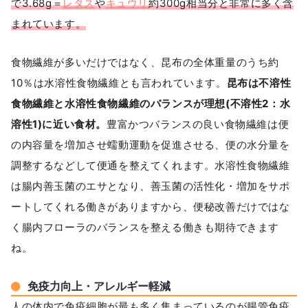
で3.68g＝
レタス
や
キュウリ
約300g相当分と非常に多く含
まれています。
食物繊維が多いだけではなく、昆布の全体重量のうち約
10％は水溶性食物繊維とも言われています。
昆布は不溶性
食物繊維と水溶性食物繊維のバランスが理想(不溶性2：水
溶性1)に近い食材。
豊富かつバランスの良い食物繊維は便
の内容量を増加させ蠕動運動を促進させる、便の水分量を
調整するなどして便通を整えてくれます。水溶性食物繊維
は腸内善玉菌のエサとなり、善玉菌の活性化・増加をサポ
ートしてくれる働きがありますから、便秘改善だけではな
く腸内フローラのバランスを整える働きも期待できます
ね。
免疫力向上・アレルギー軽減
人の体内で免疫細胞が最も多く集まっているのが腸管免疫