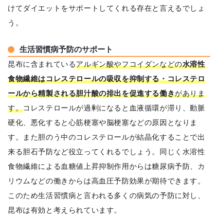
けてダイエットをサポートしてくれる存在と言えるでしょ
う。
生活習慣病予防のサポート
昆布に含まれている
アルギン酸やフコイダンなどの
水溶性
食物繊維はコレステロールの吸収を抑制する・コレステロ
ールから精製される胆汁酸の排出を促進する働き
がありま
す。
コレステロールが過剰になると血液循環が滞り、動脈
硬化、悪化すると心筋梗塞や脳梗塞などの原因となりま
す。また胆のう中のコレステロールが結晶化することで出
来る胆石予防など役立ってくれるでしょう。同じく水溶性
食物繊維による血糖値上昇抑制作用からは糖尿病予防、カ
リウムなどの働きからは高血圧予防効果が期待できます。
このため生活習慣病と言われる多くの病気の予防に対し、
昆布は有効と考えられています。