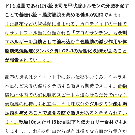
ド)も適量であれば代謝を司る甲状腺ホルモンの分泌を促す
ことで基礎代謝・脂肪燃焼を高める働きが期待
できます。
また昆布などの褐藻類に含まれる、カロテノイドの一種で
キサントフィル類に分類される
「フコキサンチン」も余剰
エネルギーを脂肪として溜め込む白色脂肪の減少作用や体
脂肪燃焼促進(タンパク質UCP-1の活性化)効果があること
が報告
されています。
昆布の摂取はダイエット中に多い便秘やむくみ、ミネラル
不足など栄養の偏りを予防する働きも期待できます。
食物
繊維は体内での消化吸収スピートを遅らせるだけではなく
満腹感の維持にも役立ち、うま味成分の
グルタミン酸も満
足感を与えることで過食を防ぐ働きが
あると考えられてい
ます。
乾燥10gあたり15kcal以下と低カロリー食材でもあ
ります
し、これらの理由から昆布は様々な方面から働きか