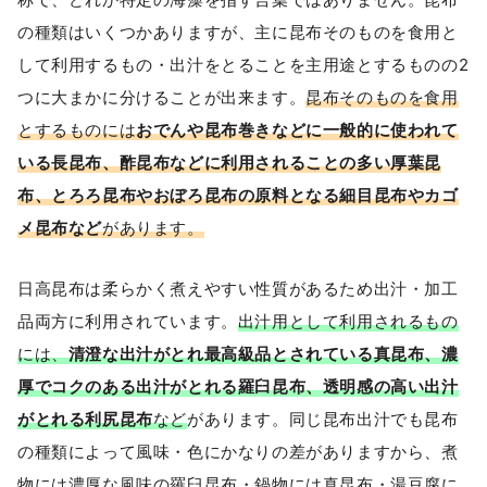
の種類はいくつかありますが、主に昆布そのものを食用と
して利用するもの・出汁をとることを主用途とするものの2
つに大まかに分けることが出来ます。
昆布そのものを食用
とするものには
おでんや昆布巻きなどに一般的に使われて
いる長昆布、酢昆布などに利用されることの多い厚葉昆
布、とろろ昆布やおぼろ昆布の原料となる細目昆布やカゴ
メ昆布など
があります。
日高昆布は柔らかく煮えやすい性質があるため出汁・加工
品両方に利用されています。
出汁用として利用されるもの
には、
清澄な出汁がとれ最高級品とされている真昆布、濃
厚でコクのある出汁がとれる羅臼昆布、透明感の高い出汁
がとれる利尻昆布
など
があります。同じ昆布出汁でも昆布
の種類によって風味・色にかなりの差がありますから、煮
物には濃厚な風味の羅臼昆布・鍋物には真昆布・湯豆腐に