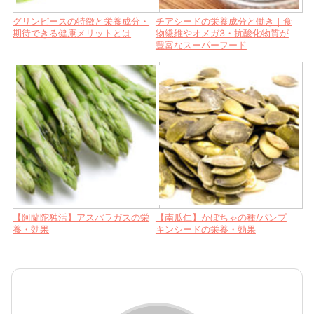
グリンピースの特徴と栄養成分・
チアシードの栄養成分と働き｜食
期待できる健康メリットとは
物繊維やオメガ3・抗酸化物質が
豊富なスーパーフード
【阿蘭陀独活】アスパラガスの栄
【南瓜仁】かぼちゃの種/パンプ
養・効果
キンシードの栄養・効果