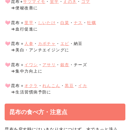
昆布+
サツマイモ
・
里芋
・
えのき
・
ゴマ
⇒便秘改善に
昆布＋
里芋
・
しいたけ
・
白菜
・
ナス
・
牡蠣
⇒血行促進に
昆布＋
人参
・
カボチャ
・
エビ
・納豆
⇒美白・アンチエイジングに
昆布＋
イワシ
・
アサリ
・
銀杏
・チーズ
⇒集中力向上に
昆布＋
オクラ
・
れんこん
・
黒豆
・
イカ
⇒生活習慣病予防に
昆布の食べ方・注意点
昆布を戻す時にはいきなり水につけず、水でさっと洗う