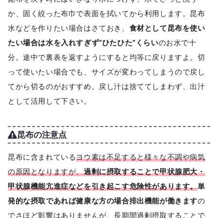
か、固く絞った布巾で表面を拭いてから利用します。昆布
水などを作りたい場合はさておき、
食材として昆布を使い
たい場合は水を入れすぎず“ひたひた”くらい
のお水で十
分。途中で裏表を返すようにすると均等に戻りますよ。切
って使いたい場合でも、サイズが変わってしまうので戻し
てから切るのがおすすめ。戻し汁は捨ててしまわず、出汁
として活用して下さい。
昆布の注意点
昆布に含まれている
ヨウ素は不足すると様々な不調や病気
の原因となりますが、
過剰に摂取することで甲状腺肥大・
甲状腺機能亢進症などを引き起こす危険性があります。
単
発的な摂取であれば健康な方の場合排出機能が働きます
の
でさほど影響はありませんが、長期間過剰摂取することで