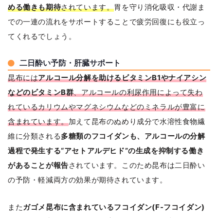
める働きも期待
されています。
胃を守り消化吸収・代謝ま
での一連の流れをサポートすることで疲労回復にも役立っ
てくれるでしょう。
二日酔い予防・肝臓サポート
昆布には
アルコール分解を助けるビタミンB1やナイアシン
などのビタミンB群
、アルコールの利尿作用によって失わ
れているカリウムやマグネシウムなどのミネラルが豊富に
含まれています。
加えて昆布のぬめり成分で水溶性食物繊
維に分類される
多糖類のフコイダンも、アルコールの分解
過程で発生する“アセトアルデヒド”の生成を抑制する働き
があることが報告
されています。このため昆布は二日酔い
の予防・軽減両方の効果が期待されています。
また
ガゴメ昆布に含まれているフコイダン(F-フコイダン)