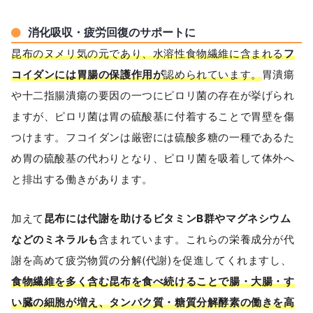
消化吸収・疲労回復のサポートに
昆布のヌメリ気の元であり、水溶性食物繊維に含まれる
フ
コイダンには胃腸の保護作用が
認められています。
胃潰瘍
や十二指腸潰瘍の要因の一つにピロリ菌の存在が挙げられ
ますが、ピロリ菌は胃の硫酸基に付着することで胃壁を傷
つけます。フコイダンは厳密には硫酸多糖の一種であるた
め胃の硫酸基の代わりとなり、ピロリ菌を吸着して体外へ
と排出する働きがあります。
加えて
昆布には代謝を助けるビタミンB群やマグネシウム
などのミネラルも
含まれています。これらの栄養成分が代
謝を高めて疲労物質の分解(代謝)を促進してくれますし、
食物繊維を多く含む昆布を食べ続けることで腸・大腸・す
い臓の細胞が増え、タンパク質・糖質分解酵素の働きを高