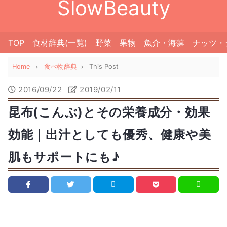
SlowBeauty
TOP
食材辞典(一覧)
野菜
果物
魚介・海藻
ナッツ・
Home
食べ物辞典
This Post
2016/09/22
2019/02/11
昆布(こんぶ)とその栄養成分・効果
効能｜出汁としても優秀、健康や美
肌もサポートにも♪