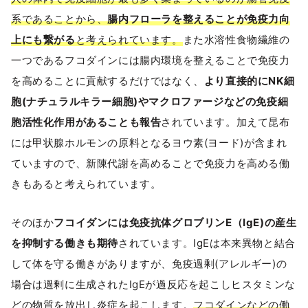
系であることから、
腸内フローラを整えることが免疫力向
上にも繋がる
と考えられています。
また水溶性食物繊維の
一つであるフコダインには腸内環境を整えることで免疫力
を高めることに貢献するだけではなく、
より直接的にNK細
胞(ナチュラルキラー細胞)やマクロファージなどの免疫細
胞活性化作用があることも報告
されています。加えて昆布
には甲状腺ホルモンの原料となるヨウ素(ヨード)が含まれ
ていますので、新陳代謝を高めることで免疫力を高める働
きもあると考えられています。
そのほか
フコイダンには免疫抗体グロブリンE（IgE)の産生
を抑制する働きも期待
されています。IgEは本来異物と結合
して体を守る働きがありますが、免疫過剰(アレルギー)の
場合は過剰に生成されたIgEが過反応を起こしヒスタミンな
どの物質を放出し炎症を起こします。
フコダインなどの働