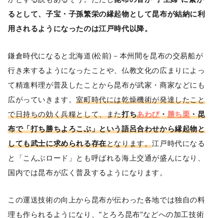
るとして、子宝・子孫繁栄の縁起物として昆布が結納に利
用されるようになったのは江戸時代以降。
鎌倉時代になると北海道(松前)－本州間を昆布の交易船が
行き来するようになったことや、仏教文化の広まりによっ
て精進料理が普及したことから昆布が武家・商家などにも
広がっていきます。
室町時代には乾燥機術が発達したこと
で日持ちの効く兵糧として、また
打ち
あわび
・
勝ち栗
・昆
布で「打ち勝ちよろこぶ」という語呂合わせから縁起物と
しても武士に求められる存在
となります。
江戸時代になる
と「こんぶロード」とも呼ばれる海上交通が盛んになり、
国内では昆布が広く普及するようになります。
この運送技術の向上から昆布が伝わった各地では独自の料
理も作られるようになり、“とろろ昆布”などへの加工技術