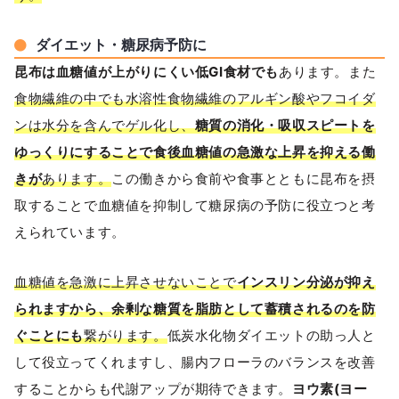
ダイエット・糖尿病予防に
昆布は血糖値が上がりにくい低GI食材でも
あります。また
食物繊維の中でも水溶性食物繊維のアルギン酸やフコイダ
ンは水分を含んでゲル化し、
糖質の消化・吸収スピートを
ゆっくりにすることで食後血糖値の急激な上昇を抑える働
きが
あります。
この働きから食前や食事とともに昆布を摂
取することで血糖値を抑制して糖尿病の予防に役立つと考
えられています。
血糖値を急激に上昇させないことで
インスリン分泌が抑え
られますから、余剰な糖質を脂肪として蓄積されるのを防
ぐことにも
繋がります。
低炭水化物ダイエットの助っ人と
して役立ってくれますし、腸内フローラのバランスを改善
することからも代謝アップが期待できます。
ヨウ素(ヨー