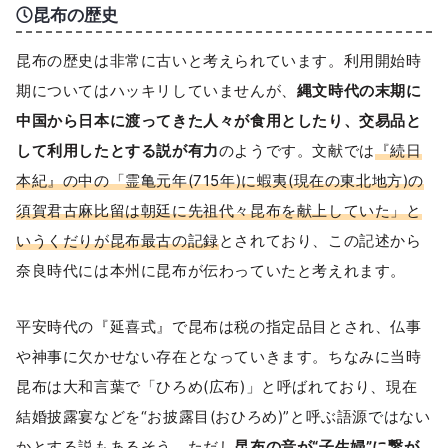
昆布の歴史
昆布の歴史は非常に古いと考えられています。利用開始時
期についてはハッキリしていませんが、
縄文時代の末期に
中国から日本に渡ってきた人々が食用としたり、交易品と
して利用したとする説が有力
のようです。文献では
『続日
本紀』の中の「霊亀元年(715年)に蝦夷(現在の東北地方)の
須賀君古麻比留は朝廷に先祖代々昆布を献上していた」と
いうくだりが昆布最古の記録
とされており、この記述から
奈良時代には本州に昆布が伝わっていたと考えれます。
平安時代の『延喜式』で昆布は税の指定品目とされ、仏事
や神事に欠かせない存在となっていきます。ちなみに当時
昆布は大和言葉で「ひろめ(広布)」と呼ばれており、現在
結婚披露宴などを“お披露目(おひろめ)”と呼ぶ語源ではない
かとする説もあるそう。ただし
昆布の音が“子生婦”に繋が