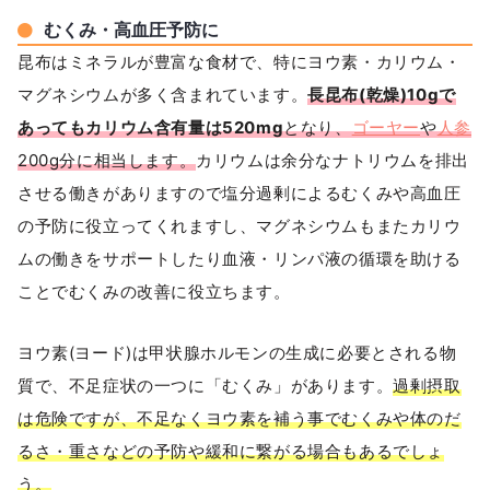
むくみ・高血圧予防に
昆布はミネラルが豊富な食材で、特にヨウ素・カリウム・
マグネシウムが多く含まれています。
長昆布(乾燥)10gで
あってもカリウム含有量は520mg
となり、
ゴーヤー
や
人参
200g分に相当します。
カリウムは余分なナトリウムを排出
させる働きがありますので塩分過剰によるむくみや高血圧
の予防に役立ってくれますし、マグネシウムもまたカリウ
ムの働きをサポートしたり血液・リンパ液の循環を助ける
ことでむくみの改善に役立ちます。
ヨウ素(ヨード)は甲状腺ホルモンの生成に必要とされる物
質で、不足症状の一つに「むくみ」があります。
過剰摂取
は危険ですが、不足なくヨウ素を補う事でむくみや体のだ
るさ・重さなどの予防や緩和に繋がる場合もあるでしょ
う。