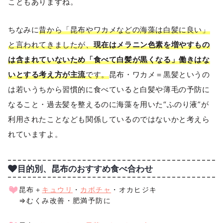
こともありますね。
ちなみに
昔から「昆布やワカメなどの海藻は白髪に良い」
と言われてきましたが、
現在はメラニン色素を増やすもの
は含まれていないため「食べて白髪が黒くなる」働きはな
いとする考え方が主流
です。
昆布・ワカメ＝黒髪というの
は若いうちから習慣的に食べていると白髪や薄毛の予防に
なること・過去髪を整えるのに海藻を用いた“ふのり液”が
利用されたことなども関係しているのではないかと考えら
れていますよ。
目的別、昆布のおすすめ食べ合わせ
昆布＋
キュウリ
・
カボチャ
・オカヒジキ
⇒むくみ改善・肥満予防に