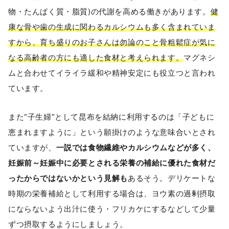
物・たんぱく質・脂質)の代謝を高める働きがあります。
健
康な骨や歯の生成に関わるカルシウムも多く含まれていま
すから、育ち盛りのお子さんは勿論のこと骨粗鬆症が気に
なる高齢者の方にも適した食材と考えられます。
マグネシ
ムと合わせてイライラ緩和や精神安定にも役立つと言われ
ています。
また“子生婦”として昆布を結納に利用するのは「子どもに
恵まれますように」という願掛けのような意味合いとされ
ていますが、
一説では食物繊維やカルシウムなどが多く、
妊娠前～妊娠中に必要とされる栄養の補給に優れた食材だ
ったからではないかという見解も
あるそう。デリケートな
時期の栄養補給として利用する場合は、ヨウ素の過剰摂取
にならないよう出汁に使う・フリカケにするなどして少量
ずつ摂取するようにしましょう。