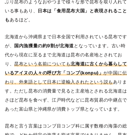
ぶり昆布のようなおやつまで様々な形で昆布を取り入れて
いる事もあり、
日本は「食用昆布大国」と表現されること
も
あるほど。
北海道から沖縄県まで日本全国で利用されている昆布です
が、
国内漁獲量の約9割が北海道
となっています。古い時
代から現在に至るまで北海道は昆布の名産地とされてお
り、
昆布という名前についても
北海道に古くから暮らして
いるアイヌの人々の呼び方「コンプ(konpu)」
が中国に伝
わり、外来語として日本に逆輸入されたという説も
ありま
す。ただし昆布の消費量で見ると主産地とされる北海道は
さほど昆布を食べず、江戸時代などに昆布貿易の中継点で
あった富山県と沖縄県が消費トップ県となっています。
昆布と言う言葉はコンブ目コンブ科に属す数種の海藻の総
称で、どれか特定の海藻を指す言葉ではありません。昆布