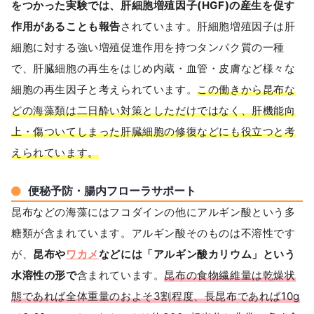
をつかった実験では、肝細胞増殖因子(HGF)の産生を促す
作用があることも報告
されています。肝細胞増殖因子は肝
細胞に対する強い増殖促進作用を持つタンパク質の一種
で、肝臓細胞の再生をはじめ内蔵・血管・皮膚など様々な
細胞の再生因子と考えられています。
この働きから昆布な
どの海藻類は二日酔い対策としただけではなく、肝機能向
上・傷ついてしまった肝臓細胞の修復などにも役立つと考
えられています。
便秘予防・腸内フローラサポート
昆布などの海藻にはフコダインの他にアルギン酸という多
糖類が含まれています。アルギン酸そのものは不溶性です
が、
昆布や
ワカメ
などには「アルギン酸カリウム」という
水溶性の形で
含まれています。
昆布の食物繊維量は乾燥状
態であれば全体重量のおよそ3割程度、長昆布であれば10g