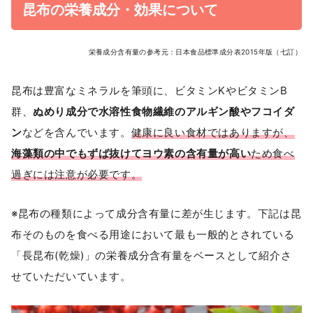
昆布の栄養成分・効果について
栄養成分含有量の参考元：日本食品標準成分表2015年版（七訂）
昆布は豊富なミネラルを筆頭に、ビタミンKやビタミンB
群、
ぬめり成分で水溶性食物繊維のアルギン酸やフコイダ
ン
などを含んでいます。
健康に良い食材ではありますが、
海藻類の中でもずば抜けてヨウ素の含有量が高い
ため食べ
過ぎには注意が必要です。
※昆布の種類によって成分含有量に差が生じます。下記は昆
布そのものを食べる用途において最も一般的とされている
「長昆布(乾燥)」の栄養成分含有量をベースとして紹介さ
せていただいています。