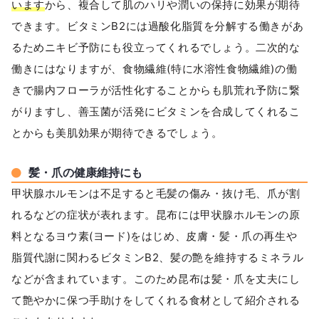
います
から、複合して肌のハリや潤いの保持に効果が期待
できます。ビタミンB2には過酸化脂質を分解する働きがあ
るためニキビ予防にも役立ってくれるでしょう。二次的な
働きにはなりますが、食物繊維(特に水溶性食物繊維)の働
きで腸内フローラが活性化することからも肌荒れ予防に繋
がりますし、善玉菌が活発にビタミンを合成してくれるこ
とからも美肌効果が期待できるでしょう。
髪・爪の健康維持にも
甲状腺ホルモンは不足すると毛髪の傷み・抜け毛、爪が割
れるなどの症状が表れます。昆布には甲状腺ホルモンの原
料となるヨウ素(ヨード)をはじめ、皮膚・髪・爪の再生や
脂質代謝に関わるビタミンB2、髪の艶を維持するミネラル
などが含まれています。このため昆布は髪・爪を丈夫にし
て艶やかに保つ手助けをしてくれる食材として紹介される