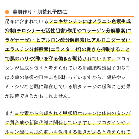
美肌作り・肌荒れ予防に
昆布に含まれている
フコキサンチンにはメラニン色素生成
抑制(チロシナーゼ活性阻害)作用やコラーゲン分解酵素(コ
ラゲナーゼ)・ヒアルロン酸分解酵素(ヒアルロニダーゼ)・
エラスチン分解酵素(エラスターゼ)の働きを抑制すること
で肌のハリや潤いを守る働きが期待
されています。
フコイ
ダンが生成を促すと考えられている肝細胞増殖因子(HGF)
は皮膚の修復や再生にも関わっていますから、傷跡やシ
ミ・シワなど既に顕在している肌ダメージの緩和にも効果
が期待できるかもしれません。
また
ヨウ素から合成される甲状腺ホルモンは体内のタンパ
ク質合成や新陳代謝に関係していますし、フコダインやア
ルギン酸にも肌の潤いを保持する働きがあると考えられて