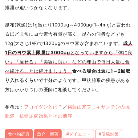
排泄が追いつかなくなります。
昆布(乾燥)は1g当たり1000μg～4000μg(1~4mg)と言われ
るほど非常にヨウ素含有量が高く、昆布の佃煮などでも
12g(大さじ1杯)で1320μgのヨウ素が含まれています。
成人
1日のヨウ素上限量は3000μg
となっていますから「体に良
い」「痩せる」「美容に良い」などの理由で毎日大量に食
べ続けることは避けましょう。
食べる場合は週に1～2回取
り入れるくらいで十分
のようです。甲状腺系の疾患がある
方はかかりつけの医師に相談してください。
参考元：
フコイダンとは？
／
褐藻由来フコキサンチンの抗
肥満・抗糖尿病効果とその機序
食べ物辞典
魚介・海藻
#ダイエット
#便秘対策