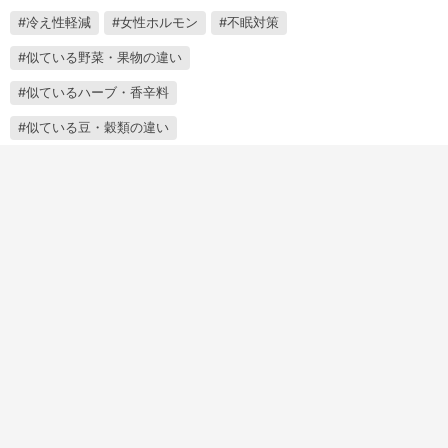
冷え性軽減
女性ホルモン
不眠対策
似ている野菜・果物の違い
似ているハーブ・香辛料
似ている豆・穀類の違い