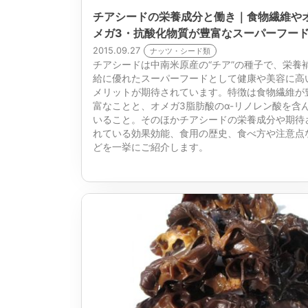
チアシードの栄養成分と働き｜食物繊維や
メガ3・抗酸化物質が豊富なスーパーフー
2015.09.27
ナッツ・シード類
チアシードは中南米原産の“チア”の種子で、栄養
給に優れたスーパーフードとして健康や美容に高
メリットが期待されています。特徴は食物繊維が
富なことと、オメガ3脂肪酸のα-リノレン酸を含
いること。そのほかチアシードの栄養成分や期待
れている効果効能、食用の歴史、食べ方や注意点
どを一挙にご紹介します。