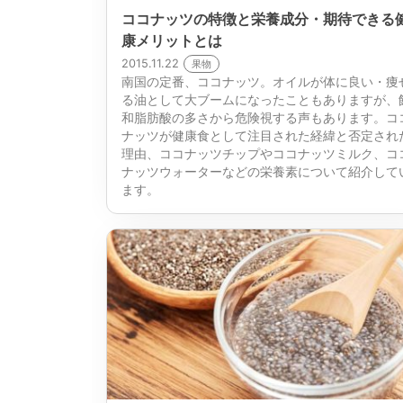
ココナッツの特徴と栄養成分・期待できる
康メリットとは
2015.11.22
果物
南国の定番、ココナッツ。オイルが体に良い・痩
る油として大ブームになったこともありますが、
和脂肪酸の多さから危険視する声もあります。コ
ナッツが健康食として注目された経緯と否定され
理由、ココナッツチップやココナッツミルク、コ
ナッツウォーターなどの栄養素について紹介して
ます。