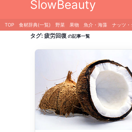
SlowBeauty
TOP
食材辞典(一覧)
野菜
果物
魚介・海藻
ナッツ・
タグ:
疲労回復
の記事一覧