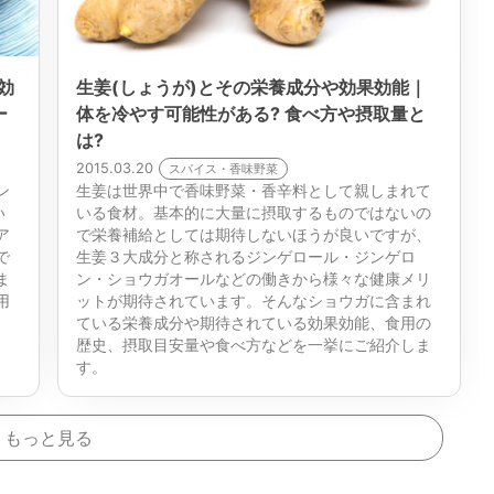
効
生姜(しょうが)とその栄養成分や効果効能｜
ー
体を冷やす可能性がある? 食べ方や摂取量と
は?
2015.03.20
スパイス・香味野菜
ン
生姜は世界中で香味野菜・香辛料として親しまれて
い
いる食材。基本的に大量に摂取するものではないの
ア
で栄養補給としては期待しないほうが良いですが、
で
生姜３大成分と称されるジンゲロール・ジンゲロ
ま
ン・ショウガオールなどの働きから様々な健康メリ
用
ットが期待されています。そんなショウガに含まれ
ている栄養成分や期待されている効果効能、食用の
歴史、摂取目安量や食べ方などを一挙にご紹介しま
す。
もっと見る