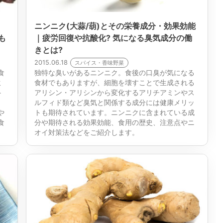
｜
ニンニク(大蒜/葫)とその栄養成分・効果効能
も
｜疲労回復や抗酸化? 気になる臭気成分の働
きとは?
2015.06.18
スパイス・香味野菜
食
独特な臭いがあるニンニク。食後の口臭が気になる
ミ
食材でもありますが、細胞を壊すことで生成される
ト
アリシン・アリシンから変化するアリチアミンやス
。
ルフィド類など臭気と関係する成分には健康メリッ
や
トも期待されています。ニンニクに含まれている成
食
分や期待される効果効能、食用の歴史、注意点やニ
オイ対策法などをご紹介します。