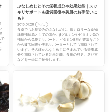
オ
ぶなしめじとその栄養成分や効果効能｜スッ
ド
キリサポート＆疲労回復や美肌のお手伝いに
も♪
補
2015.07.28
キノコ
い
食卓でもお馴染みのぶなしめじ。低カロリーな食物
豊
繊維補給源としてのほか、βグルカンやビタミンDの
んで
補給から免疫力サポート、ビタミンB群が豊富なこと
さ
から疲労回復や美肌サポーターとしても期待されて
な
います。そのほかぶなしめじに含まれている栄養成
分や期待されている効果効能、食用の歴史、選び方
などを一挙にご紹介します。