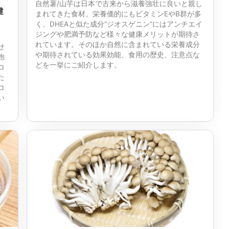
自然薯/山芋は日本で古来から滋養強壮に良いと親し
健
まれてきた食材。栄養価的にもビタミンEやB群が多
く、DHEAと似た成分“ジオスゲニン”にはアンチエイ
ジングや肥満予防など様々な健康メリットが期待さ
れています。そのほか自然に含まれている栄養成分
せ
や期待されている効果効能、食用の歴史、注意点な
飽
どを一挙にご紹介します。
コ
た
コ
い