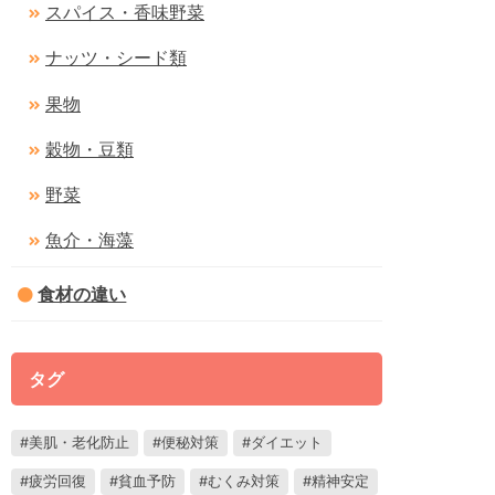
スパイス・香味野菜
ナッツ・シード類
果物
穀物・豆類
野菜
魚介・海藻
食材の違い
タグ
美肌・老化防止
便秘対策
ダイエット
疲労回復
貧血予防
むくみ対策
精神安定