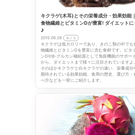
キクラゲ(木耳)とその栄養成分・効果効能
食物繊維とビタミンDが豊富! ダイエットに
♪
2015.06.28
キノコ
キクラゲは低カロリーであり、きのこ類の中でも
物繊維とビタミンDを豊富に含む食材です。ビタ
ンDやβ-グルカン補給源として免疫機能のサポー
から、ダイエットまで様々に注目されていますよ
そのほかキクラゲと白キクラゲの違い、栄養成分
期待されている効果効能、食用の歴史、選び方・
べ方などを一挙にご紹介します。