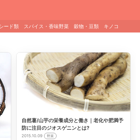
シード類
スパイス・香味野菜
穀物・豆類
キノコ
自然薯/山芋の栄養成分と働き｜老化や肥満予
防に注目のジオスゲニンとは?
2015.10.09
野菜