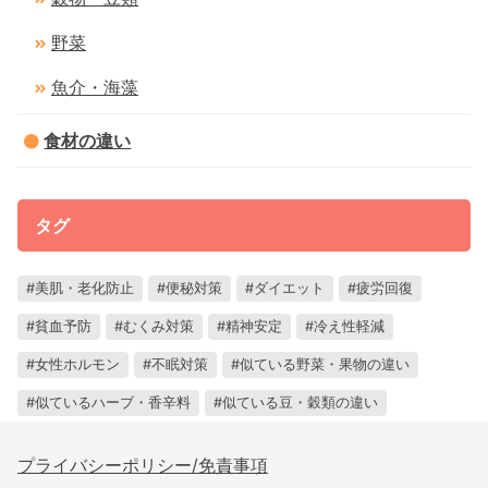
野菜
魚介・海藻
食材の違い
タグ
美肌・老化防止
便秘対策
ダイエット
疲労回復
貧血予防
むくみ対策
精神安定
冷え性軽減
女性ホルモン
不眠対策
似ている野菜・果物の違い
似ているハーブ・香辛料
似ている豆・穀類の違い
プライバシーポリシー/免責事項