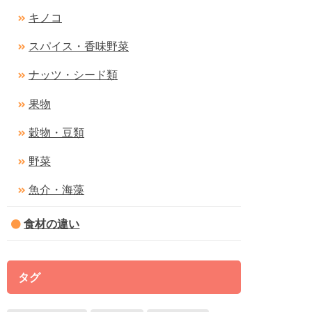
キノコ
スパイス・香味野菜
ナッツ・シード類
果物
穀物・豆類
野菜
魚介・海藻
食材の違い
タグ