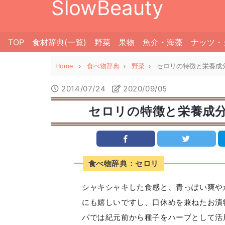
SlowBeauty
TOP
食材辞典(一覧)
野菜
果物
魚介・海藻
ナッツ・
Home
食べ物辞典
野菜
セロリの特徴と栄養成
2014/07/24
2020/09/05
セロリの特徴と栄養成
食べ物辞典：セロリ
シャキシャキした食感と、青っぽい爽や
にも嬉しいですし、口休めを兼ねたお漬
パでは紀元前から種子をハーブとして活