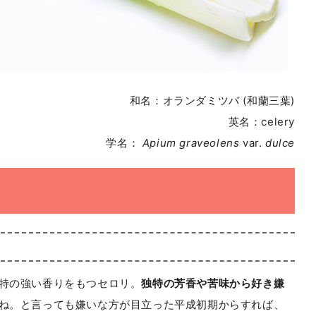
和名：オランダミツバ (和蘭三葉)
英名：celery
学名：
Apium graveolens
var.
dulce
特の強い香りをもつセロリ。
独特の芳香や苦味から好き嫌
ね。と言っても嫌いな方が目立った平成初期からすれば、