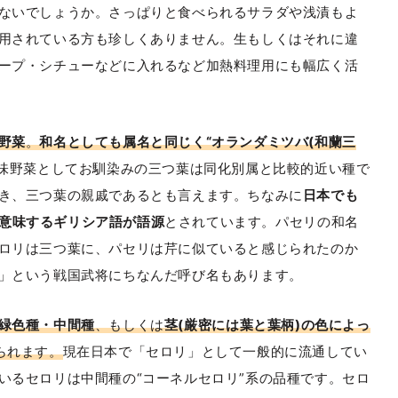
ないでしょうか。さっぱりと食べられるサラダや浅漬もよ
用されている方も珍しくありません。生もしくはそれに違
ープ・シチューなどに入れるなど加熱料理用にも幅広く活
野菜
。
和名としても属名と同じく“オランダミツバ(和蘭三
味野菜としてお馴染みの三つ葉は同化別属と比較的近い種で
き、三つ葉の親戚であるとも言えます。ちなみに
日本でも
意味するギリシア語が語源
とされています。パセリの和名
ロリは三つ葉に、パセリは芹に似ていると感じられたのか
」という戦国武将にちなんだ呼び名もあります。
緑色種・中間種
、もしくは
茎(厳密には葉と葉柄)の色によっ
られます。
現在日本で「セロリ」として一般的に流通してい
いるセロリは中間種の“コーネルセロリ”系の品種です。セロ