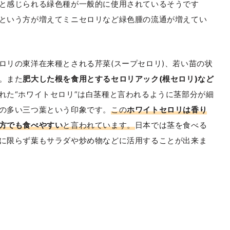
と感じられる緑色種が一般的に使用されているそうです
という方が増えてミニセロリなど緑色腫の流通が増えてい
ロリの東洋在来種とされる芹菜(スープセロリ)、若い苗の状
。また
肥大した根を食用とするセロリアック(根セロリ)など
れた“ホワイトセロリ”は白茎種と言われるように茎部分が細
の多い三つ葉という印象です。
この
ホワイトセロリは香り
方でも食べやすい
と言われています。
日本では茎を食べる
に限らず葉もサラダや炒め物などに活用することが出来ま