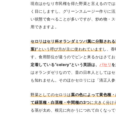
現在はかなり市民権を得た野菜と言えるのでは
く目にしますし、グリーンスムージー作りに活
い状態で食べることが多いですが、炒め物・ス
用できますよ。
セロリはセリ科オランダミツバ属に分類される
葉)”
という呼び方が主に使われています
し、香
す。食用部位が違うのでピンと来るかはさてお
定着している“celery”という英語は、
パセリ
を
はオランダゼリなので、昔の日本人としてはセ
も知れません。そのほかセロリには「清正人参
野菜としてのセロリは
葉の色によって黄色種・
て緑茎種・白茎種・中間種の3つ
に大きく分け
る茎が太め、根元に向かうにつれて白くなって