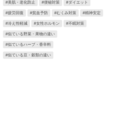
美肌・老化防止
便秘対策
ダイエット
疲労回復
貧血予防
むくみ対策
精神安定
冷え性軽減
女性ホルモン
不眠対策
似ている野菜・果物の違い
似ているハーブ・香辛料
似ている豆・穀類の違い