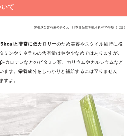
ついて
栄養成分含有量の参考元：日本食品標準成分表2015年版（七訂）
15kcalと非常に低カロリー
のため美容やスタイル維持に役
タミンやミネラルの含有量はやや少なめではありますが、
ンE・β-カロテンなどのビタミン類、カリウムやカルシウムなど
います。栄養成分をしっかりと補給するには至りません
ますよ。