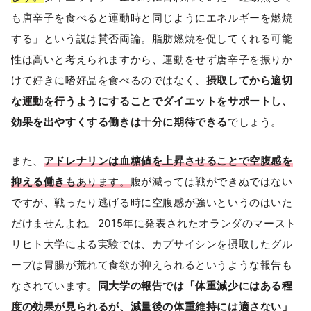
も唐辛子を食べると運動時と同じようにエネルギーを燃焼
する」という説は賛否両論。脂肪燃焼を促してくれる可能
性は高いと考えられますから、運動をせず唐辛子を振りか
けて好きに嗜好品を食べるのではなく、
摂取してから適切
な運動を行うようにすることでダイエットをサポートし、
効果を出やすくする働きは十分に期待できる
でしょう。
また、
アドレナリンは血糖値を上昇させることで空腹感を
抑える働きも
あります。
腹が減っては戦ができぬではない
ですが、戦ったり逃げる時に空腹感が強いというのはいた
だけませんよね。2015年に発表されたオランダのマースト
リヒト大学による実験では、カプサイシンを摂取したグル
ープは胃腸が荒れて食欲が抑えられるというような報告も
なされています。
同大学の報告では「体重減少にはある程
度の効果が見られるが、減量後の体重維持には適さない」