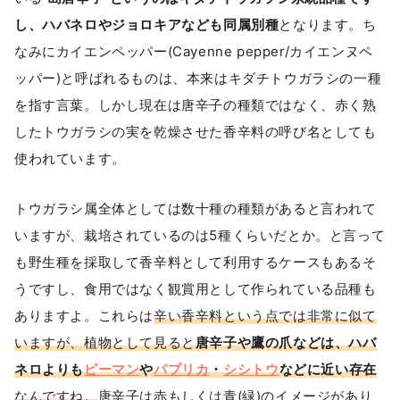
し、ハバネロやジョロキアなども同属別種
となります。ち
なみにカイエンペッパー(Cayenne pepper/カイエンヌペ
ッパー)と呼ばれるものは、本来はキダチトウガラシの一種
を指す言葉。しかし現在は唐辛子の種類ではなく、赤く熟
したトウガラシの実を乾燥させた香辛料の呼び名としても
使われています。
トウガラシ属全体としては数十種の種類があると言われて
いますが、栽培されているのは5種くらいだとか。と言って
も野生種を採取して香辛料として利用するケースもあるそ
うですし、食用ではなく観賞用として作られている品種も
ありますよ。これらは
辛い香辛料という点では非常に似て
いますが、植物として見ると
唐辛子や鷹の爪などは、ハバ
ネロよりも
ピーマン
や
パプリカ
・
シシトウ
などに近い存在
なんですね。
唐辛子は赤もしくは青(緑)のイメージがあり