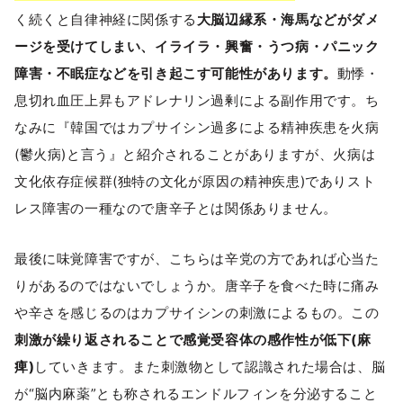
く続くと自律神経に関係する
大脳辺縁系・海馬などがダメ
ージを受けてしまい、イライラ・興奮・うつ病・パニック
障害・不眠症などを引き起こす可能性があります。
動悸・
息切れ血圧上昇もアドレナリン過剰による副作用です。ち
なみに『韓国ではカプサイシン過多による精神疾患を火病
(鬱火病)と言う』と紹介されることがありますが、火病は
文化依存症候群(独特の文化が原因の精神疾患)でありスト
レス障害の一種なので唐辛子とは関係ありません。
最後に味覚障害ですが、こちらは辛党の方であれば心当た
りがあるのではないでしょうか。唐辛子を食べた時に痛み
や辛さを感じるのはカプサイシンの刺激によるもの。この
刺激が繰り返されることで感覚受容体の感作性が低下(麻
痺)
していきます。また刺激物として認識された場合は、脳
が“脳内麻薬”とも称されるエンドルフィンを分泌すること