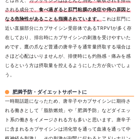
とは言え、
カプサイシンはほとんど消化・吸収されず排出
される成分で、
食べ過ぎると肛門粘膜の炎症や痔の原因と
なる危険性があることも指摘されています。
これは肛門に
近い直腸部分にカプサイシン受容体であるTRPV1が多く存
在しており、排出時にカプサイシンの刺激を受けやすいた
めです。鷹の爪など普通の唐辛子を通常量摂取する場合は
さほど心配はいりませんが、排便時にも灼熱感・痛みを感
じるという方は摂取量を控えるようにした方が良いでしょ
う。
肥満予防・ダイエットサポートに
一時期話題になったため、唐辛子やカプサイシンに期待さ
れる働きとして「脂肪燃焼」や「肥満予防」などダイエッ
ト系の働きをイメージされる方も多いと思います。唐辛子
に含まれるカプサイシンは消化管を通って血液を通って中
枢神経を刺激し、その刺激が副腎に伝わるとアドレナリン