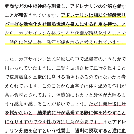
脊髄などの中枢神経を刺激し、アドレナリンの分泌を促す
ことが報告
されています。
アドレナリンは脂肪分解酵素リ
パーゼを活性化させ脂肪燃焼を盛んにする作用を持つ
こと
から、カプサイシンを摂取すると代謝が活発化することで
一時的に体温上昇・発汗が促されると考えられています。
また、カプサイシンは民間療法の中で温湿布のような形で
用いられていたように、血管を拡張させて血行を促すこと
で皮膚温度を直接的に挙げる働きもあるのではないかと考
えられています。このことから唐辛子は体を温める作用が
高い食材とされており、体感的にもカッと身体が火照るよ
うな感覚を感じることが多いでしょう。
ただし発汗後に
汗
を拭かないと、結果的に汗が蒸発する際に体を冷やすこと
になります
ので冷え性の方は注意が必要です。
また
アドレ
ナリン分泌を促すという性質上、過剰に摂取すると逆に血