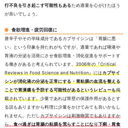
行不良を引き起こす可能性もある
ため適量を心がけたほう
が良いでしょう。
食欲増進・疲労回復に
唐辛子やその辛味成分であるカプサイシンは「胃腸に悪
い」という印象を持たれがちですが、適量であれば唾液や
胃液の分泌を活発にさせ食欲増進・消化促進をサポートす
る働きがあると考えられています。
2006年の『Critical
Reviews in Food Science and Nutrition』には
カプサイ
シンが消化液の分泌を正常にする・胃粘膜の血流を整える
ことで胃潰瘍を予防する可能性があるというレビューも
掲
載されています。
少量であれば胃壁の保護作用があるとす
る説もありますから料理に少量をかけてみても良いかもし
れません。ただし
カプサイシンは刺激物質でもありますか
ら、
食べ過ぎは胃腸の粘膜を荒らすことになり下痢・胃食