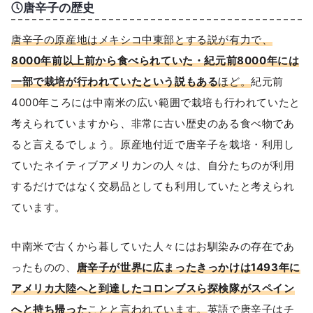
唐辛子の歴史
唐辛子の原産地はメキシコ中東部とする説が有力で、
8000年前以上前から食べられていた・紀元前8000年には
一部で栽培が行われていたという説もある
ほど。
紀元前
4000年ころには中南米の広い範囲で栽培も行われていたと
考えられていますから、非常に古い歴史のある食べ物であ
ると言えるでしょう。原産地付近で唐辛子を栽培・利用し
ていたネイティブアメリカンの人々は、自分たちのが利用
するだけではなく交易品としても利用していたと考えられ
ています。
中南米で古くから暮していた人々にはお馴染みの存在であ
ったものの、
唐辛子が世界に広まったきっかけは1493年に
アメリカ大陸へと到達したコロンブスら探検隊がスペイン
へと持ち帰った
ことと言われています。
英語で唐辛子はチ