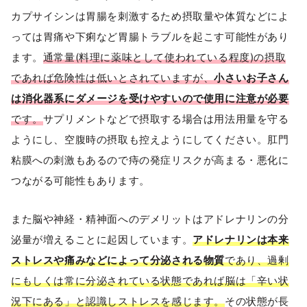
カプサイシンは胃腸を刺激するため摂取量や体質などによ
っては胃痛や下痢など胃腸トラブルを起こす可能性があり
ます。
通常量(料理に薬味として使われている程度)の摂取
であれば危険性は低いとされていますが、
小さいお子さん
は消化器系にダメージを受けやすいので使用に注意が必要
です。
サプリメントなどで摂取する場合は用法用量を守る
ようにし、空腹時の摂取も控えようにしてください。肛門
粘膜への刺激もあるので痔の発症リスクが高まる・悪化に
つながる可能性もあります。
また脳や神経・精神面へのデメリットはアドレナリンの分
泌量が増えることに起因しています。
アドレナリンは本来
ストレスや痛みなどによって分泌される物質
であり、過剰
にもしくは常に分泌されている状態であれば脳は「辛い状
況下にある」と認識しストレスを感じます。
その状態が長