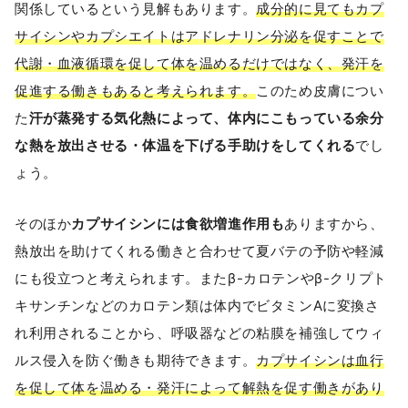
関係しているという見解もあります。
成分的に見てもカプ
サイシンやカプシエイトはアドレナリン分泌を促すことで
代謝・血液循環を促して体を温めるだけではなく、発汗を
促進する働きもあると考えられます。
このため皮膚につい
た
汗が蒸発する気化熱によって、体内にこもっている余分
な熱を放出させる・体温を下げる手助けをしてくれる
でし
ょう。
そのほか
カプサイシンには食欲増進作用も
ありますから、
熱放出を助けてくれる働きと合わせて夏バテの予防や軽減
にも役立つと考えられます。またβ-カロテンやβ-クリプト
キサンチンなどのカロテン類は体内でビタミンAに変換さ
れ利用されることから、呼吸器などの粘膜を補強してウィ
ルス侵入を防ぐ働きも期待できます。
カプサイシンは血行
を促して体を温める・発汗によって解熱を促す働きがあり