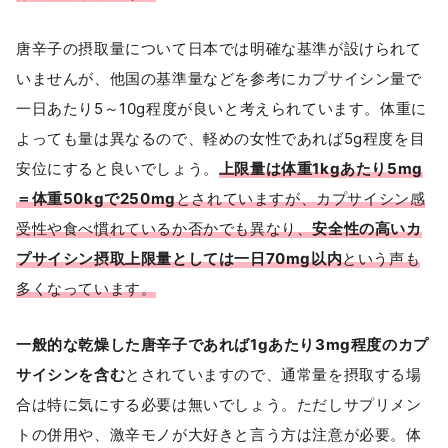
唐辛子の摂取量について日本では明確な基準が設けられて
いませんが、他国の基準量などを参考にカプサイシン量で
一日あたり5～10g程度が良いと考えられています。体重に
よっても量は異なるので、軽めの女性であれば5g程度を目
安位にすると良いでしょう。
上限量は体重1kgあたり5mg
＝体重50kgで250mg
とされていますが、カプサイシン感
受性や食べ慣れているか否かでも異なり、
安全性の高いカ
プサイシン摂取上限量としては一日70mg以内
という声も
多くなっています。
一般的な乾燥した唐辛子であれば1gあたり3mg程度のカプ
サイシンを含む
とされていますので、通常量を摂取する場
合は特に気にする必要は無いでしょう。ただしサプリメン
トの併用や、激辛モノが大好きと言う方は注意が必要。体