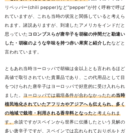
リペッパー(chili pepper)など“pepper”が付く呼称で呼ば
れていますが、これも当時の状況と関係していると考えら
れます。諸説ありますが、到達したアメリカをインドだと
思っていた
コロンブスらが唐辛子を胡椒の仲間だと勘違い
した・胡椒のような辛味を持つ赤い果実と紹介した
などと
言われています。
ともあれ当時ヨーロッパで胡椒は金以上とも言われるほど
高値で取引されていた貴重品であり、この代用品として目
をつけられた唐辛子はヨーロッパで好意的に受け入れられ
ました。
ヨーロッパでは栽培条件が合わなかったため
当時
植民地化されていたアフリカやアジアへも伝えられ、多く
の地域で栽培・利用される香辛料となった
と考えられま
す。
余談ですがスペインから世界に伝播したという見解の
多い唐辛子ですが、スペインでは忘れられておりポルトガ