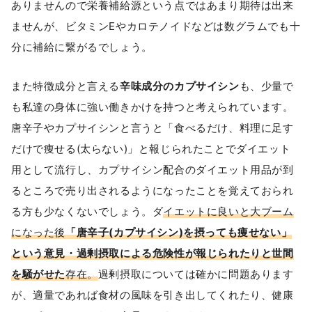
ありませんので栄養補給源という点ではあまり期待は出来
ませんが、ビタミンEやカロテノイドなどは数グラムでも十
分に補給に繋がるでしょう。
また特徴成分と言える
辛味成分のカプサイシン
も、少量で
も私達の身体に強い働きかけを持つと考えられています。
唐辛子やカプサイシンと言うと「食べるだけ、料理に足す
だけで痩せる(太らない)」と報じられたことでダイエット
用として流行し、カプサイシン配合のダイエット用品が到
るところで売り出されるようになったことを覚えておられ
る方も少なくないでしょう。ダ
イエットに良いと大ブーム
になった後
「唐辛子(カプサイシン)を摂っても痩せない」
という意見・過剰摂取による危険性が報じられたりと世間
を騒がせた
存在。
過剰摂取については確かに問題あります
が、適量であれば食材の風味を引き出してくれたり、健康