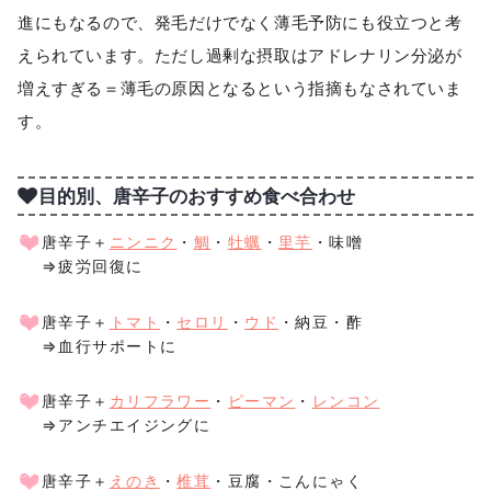
進にもなるので、発毛だけでなく薄毛予防にも役立つと考
えられています。ただし過剰な摂取はアドレナリン分泌が
増えすぎる＝薄毛の原因となるという指摘もなされていま
す。
目的別、唐辛子のおすすめ食べ合わせ
唐辛子＋
ニンニク
・
鯛
・
牡蠣
・
里芋
・味噌
⇒疲労回復に
唐辛子＋
トマト
・
セロリ
・
ウド
・納豆・酢
⇒血行サポートに
唐辛子＋
カリフラワー
・
ピーマン
・
レンコン
⇒アンチエイジングに
唐辛子＋
えのき
・
椎茸
・豆腐・こんにゃく