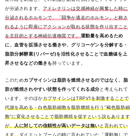
が分泌されます。
アドレナリンは交感神経が興奮した時に
分泌されるホルモンで、「闘争か逃走のホルモン」と称さ
れるように即座にアクションが取れる状態を作り出すこと
を主目的とする神経伝達物質です。
運動量を高めるため
に、血管を拡張させる働きや、グリコーゲンを分解する・
脂肪分解酵素(リパーゼ)を活性化させることで血糖値を上
昇させるなどの働きも
持っています。
このため
カプサイシンは脂肪を燃焼させるのではなく、脂
肪が燃焼されやすい状態を作ってくれる成分
と考えられて
います。そのほか
カプサイシンはTRPV1を刺激することで
代謝を高める・白色脂肪細胞を脂肪燃焼を行う“褐色脂肪細
胞”に変化させることで脂肪燃焼を促すという説もあります
が、
人に対しての信頼性が高いデータは無い
と言われてい
ます。
ダイエットブームの時に言われていた「運動無しで