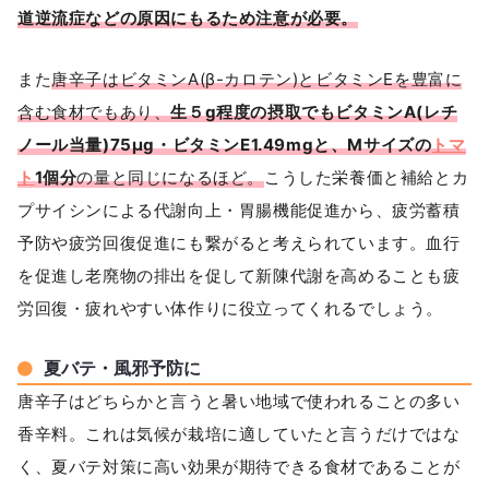
道逆流症などの原因にもるため注意が必要。
また
唐辛子はビタミンA(β-カロテン)とビタミンEを豊富に
含む食材でもあり、
生５g程度の摂取でもビタミンA(レチ
ノール当量)75μg・ビタミンE1.49mgと、Mサイズの
トマ
ト
1個分
の量と同じになるほど。
こうした栄養価と補給とカ
プサイシンによる代謝向上・胃腸機能促進から、疲労蓄積
予防や疲労回復促進にも繋がると考えられています。血行
を促進し老廃物の排出を促して新陳代謝を高めることも疲
労回復・疲れやすい体作りに役立ってくれるでしょう。
夏バテ・風邪予防に
唐辛子はどちらかと言うと暑い地域で使われることの多い
香辛料。これは気候が栽培に適していたと言うだけではな
く、夏バテ対策に高い効果が期待できる食材であることが