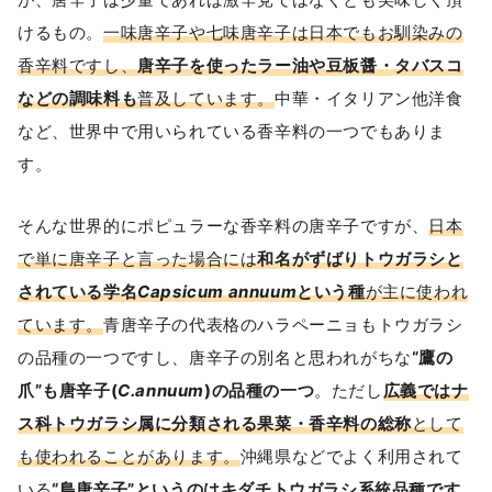
けるもの。
一味唐辛子や七味唐辛子は日本でもお馴染みの
香辛料ですし、
唐辛子を使ったラー油や豆板醤・タバスコ
などの調味料も
普及しています。
中華・イタリアン他洋食
など、世界中で用いられている香辛料の一つでもありま
す。
そんな世界的にポピュラーな香辛料の唐辛子ですが、
日本
で単に唐辛子と言った場合には
和名がずばりトウガラシと
されている学名
Capsicum annuum
という種
が主に使われ
ています。
青唐辛子の代表格のハラペーニョもトウガラシ
の品種の一つですし、唐辛子の別名と思われがちな
“鷹の
爪”も唐辛子(
C.annuum
)の品種の一つ
。ただし
広義ではナ
ス科トウガラシ属に分類される果菜・香辛料の総称
として
も使われることがあります。
沖縄県などでよく利用されて
いる
“島唐辛子”というのはキダチトウガラシ系統品種です