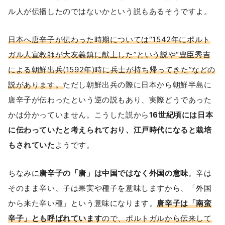
ル人が伝播したのではないかという説もあるそうですよ。
日本へ唐辛子が伝わった時期については“1542年にポルト
ガル人宣教師が大友義鎮に献上した”という説や“豊臣秀吉
による朝鮮出兵(1592年)時に兵士が持ち帰ってきた”などの
説があります。
ただし朝鮮出兵の際に日本から朝鮮半島に
唐辛子が伝わったという逆の説もあり、実際どうであった
かは分かっていません。こうした説から
16世紀頃には日本
に伝わっていたと考えられており、江戸時代になると栽培
もされていた
ようです。
ちなみに
唐辛子の「唐」は中国ではなく外国の意味
。辛は
そのまま辛い、子は果実や種子を意味しますから、「外国
から来た辛い種」という意味になります。
唐辛子は「南蛮
辛子」とも呼ばれています
ので、ポルトガルから伝来して