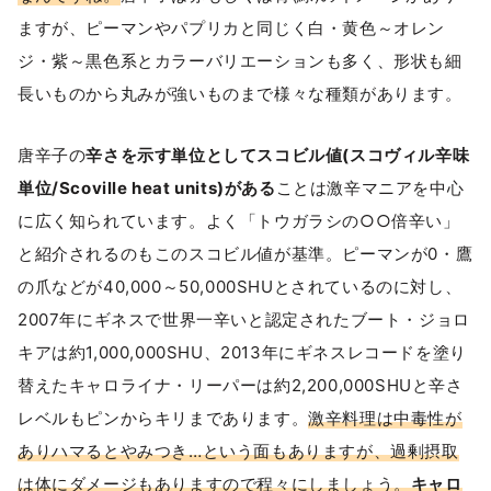
ますが、ピーマンやパプリカと同じく白・黄色～オレン
ジ・紫～黒色系とカラーバリエーションも多く、形状も細
長いものから丸みが強いものまで様々な種類があります。
唐辛子の
辛さを示す単位としてスコビル値(スコヴィル辛味
単位/Scoville heat units)がある
ことは激辛マニアを中心
に広く知られています。よく「トウガラシの○○倍辛い」
と紹介されるのもこのスコビル値が基準。ピーマンが0・鷹
の爪などが40,000～50,000SHUとされているのに対し、
2007年にギネスで世界一辛いと認定されたブート・ジョロ
キアは約1,000,000SHU、2013年にギネスレコードを塗り
替えたキャロライナ・リーパーは約2,200,000SHUと辛さ
レベルもピンからキリまであります。
激辛料理は中毒性が
ありハマるとやみつき…という面もありますが、過剰摂取
は体にダメージもありますので程々にしましょう。
キャロ