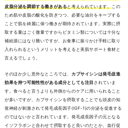
皮脂分泌を調節する働きがある
と考えられています。
この
ため肌や皮脂の酸化を防ぎつつ、必要な油分をキープする
ことで肌を綺麗に保つ働きが期待されています。実際に摂
取する量はごく微量ですからビタミン類については十分な
補給源にはなり難いですが、お食事に振りかけ手軽に取り
入れられるというメリットを考えると美肌サポート食材と
言えるでしょう。
そのほか少し意外なところでは、
カプサイシンは発毛促進
効果を持つ可能性性がある成分としても注目
されていま
す。食べると言うよりも外側からのケアに用いられること
が多いですが、カプサイシンを摂取することでも頭皮の知
覚神経が刺激されて発毛成長因子(IGF-1)の分泌を促進する
のではないかと言われています。発毛成長因子の元となる
イソフラボンと合わせて摂取すると良いのだとか。血行促