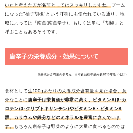
いたと考えた方が名前としてはスッキリしますね。
ブーム
になった“柚子胡椒”という呼称にも使われている通り、地
域によっては「南蛮(南蛮辛子)」もしくは単に「胡椒」と
呼ぶこともあるそうです。
唐辛子の栄養成分・効果について
栄養成分含有量の参考元：日本食品標準成分表2015年版（七訂）
食材として
生100gあたりの栄養成分含有量を見た場合、意
外なことに
唐辛子は栄養価が非常に高く、ビタミンA(β-カ
ロテン/β-クリプトキサンチン)やビタミンE・ビタミンB
群、カリウムや鉄分などのミネラルを豊富
に含んでいま
す。
もちろん唐辛子は野菜のように大量に食べるものでは