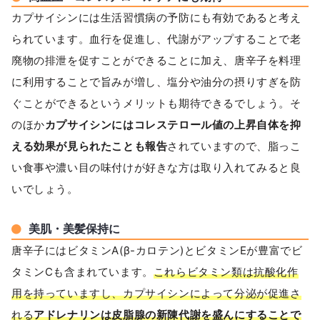
カプサイシンには生活習慣病の予防にも有効であると考え
られています。血行を促進し、代謝がアップすることで老
廃物の排泄を促すことができることに加え、唐辛子を料理
に利用することで旨みが増し、塩分や油分の摂りすぎを防
ぐことができるというメリットも期待できるでしょう。そ
のほか
カプサイシンにはコレステロール値の上昇自体を抑
える効果が見られたことも報告
されていますので、脂っこ
い食事や濃い目の味付けが好きな方は取り入れてみると良
いでしょう。
美肌・美髪保持に
唐辛子にはビタミンA(β-カロテン)とビタミンEが豊富でビ
タミンCも含まれています。
これらビタミン類は抗酸化作
用を持っていますし、カプサイシンによって分泌が促進さ
れる
アドレナリンは皮脂腺の新陳代謝を盛んにすることで