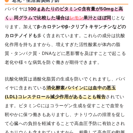
パパイヤは
100ｇあたりのビタミンC含有量が50mgと高
く、同グラムで比較した場合は
レモン
果汁とほぼ同
じとな
ります。加えて
β-カロテンやβ-クリプトキサンチンなどの
カロテノイドも
多く含まれています。これらの成分は抗酸
化作用を持ちますから、増えすぎた活性酸素が体内の脂
質・タンパク質・DNAなどに悪影響を及ぼすことで起こる
老化や様々な病気を防ぐ働きが期待できます。
抗酸化物質は過酸化脂質の生成を防いでくれますし、パパ
イヤに含まれている
消化酵素パパインには血中の悪玉
(LDL)コレステロール減少作用があることも報告
されてい
ます。ビタミンCにはコラーゲン生成を促すことで血管を
靭やかに保つ働きもありますし、ナトリウムの排泄を促し
て心臓への負担を軽減することで高血圧予防に有効とされ
るカリウムも含まれていますから、相乗して高血圧や動脈