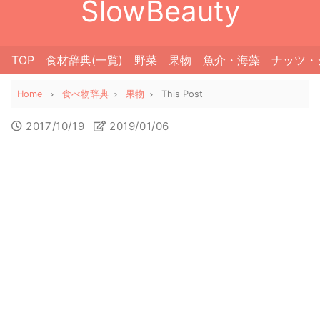
SlowBeauty
TOP
食材辞典(一覧)
野菜
果物
魚介・海藻
ナッツ・
Home
食べ物辞典
果物
This Post
2017/10/19
2019/01/06