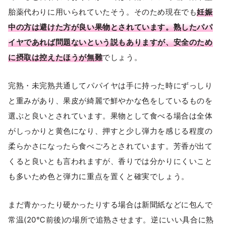
胎薬代わりに用いられていたそう。そのため現在でも
妊娠
中の方は避けた方が良い果物とされています。熟したパパ
イヤであれば問題ないという説もありますが、安全のため
に摂取は控えたほうが無難
でしょう。
完熟・未完熟共通してパパイヤは手に持った時にずっしり
と重みがあり、果皮が綺麗で鮮やかな色をしているものを
選ぶと良いとされています。果物として食べる場合は全体
がしっかりと黄色になり、押すと少し弾力を感じる程度の
柔らかさになったら食べごろとされています。芳香が出て
くると良いとも言われますが、香りでは分かりにくいこと
も多いため色と弾力に重点を置くと確実でしょう。
まだ青かったり硬かったりする場合は新聞紙などに包んで
常温(20℃前後)の場所で追熟させます。逆にいい具合に熟