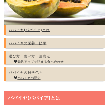
パパイヤ(パパイア)とは
パパイヤの栄養・効果
選び方・食べ方・注意点
効果アップを狙える食べ合わせ
パパイヤの雑学色々
パパイヤの歴史
パパイヤ(パパイア)とは