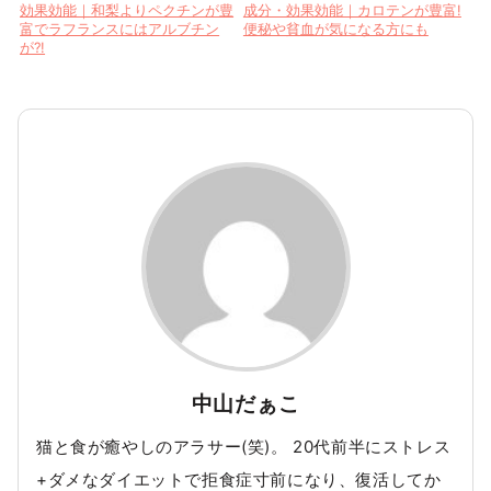
効果効能｜和梨よりペクチンが豊
成分・効果効能｜カロテンが豊富!
富でラフランスにはアルブチン
便秘や貧血が気になる方にも
が?!
中山だぁこ
猫と食が癒やしのアラサー(笑)。 20代前半にストレス
+ダメなダイエットで拒食症寸前になり、復活してか