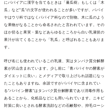
にパパイアに漢字を当てるときは「蕃瓜樹」もしくは「木
瓜」など“瓜”の文字が使われることが多いですが、パパイ
ヤはウリ科ではなくパパイア科なので別物。木に瓜のよう
な果物がなることから命名されたと言われています。その
ほか切ると果実・葉などあらゆるところから白い乳液状の
果汁が出てくることから「乳瓜」と呼ばれることもありま
す。
呼び名にも使われているこの乳液、実はタンパク質分解酵
素が沢山含まれています。少し前に「青パパイヤの酵素が
ダイエットに良い」とメディアで取り上げられ話題になっ
たこともありますね。余談ですがパパイヤに含まれてい
る“パパイン酵素”はタンパク質分解酵素であり消毒作用も
あることから、化粧品などにも用いられています。ニキビ
対策に良いとされる酵素洗顔などの石鹸類や、抑毛ローシ