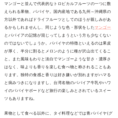
マンゴーと並んで代表的なトロピカルフルーツの一つに数
えられる果物、パパイヤ。国内産地である九州～沖縄県の
方以外であればドライフルーツとしてのほうが親しみがあ
るかもしれませんし、同じような色・形状をした
マンゴー
とパパイアの記憶が混じってしまうという方も少なくない
のではないでしょうか。パパイヤの特徴といえるのは果皮
が厚く、半分に割るとメロンのように種が沢山出てくるこ
と。また風味もわりと淡白でマンゴーような甘さ・濃厚さ
はなく、味よりも香りを楽しむ食べ物と称されることもあ
ります。独特の食感と香りは好き嫌いが別れますがハマる
と病みつきになりますし、台湾名物のパパイア牛乳やハワ
イのパパイヤボードなど旅行の楽しみとされているスイー
ツもありますね。
果物として食べる以外に、タイ料理などでは青パパイヤ(グ