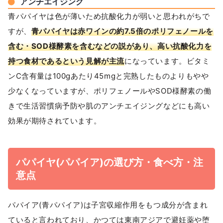
アンチエイジング
青パパイヤは色が薄いため抗酸化力が弱いと思われがちで
すが、
青パパイヤは赤ワインの約7.5倍のポリフェノールを
含む・SOD様酵素を含むなどの説があり、高い抗酸化力を
持つ食材であるという見解が主流
になっています。ビタミ
ンC含有量は100gあたり45mgと完熟したものよりもやや
少なくなっていますが、ポリフェノールやSOD様酵素の働
きで生活習慣病予防や肌のアンチエイジングなどにも高い
効果が期待されています。
パパイヤ(パパイア)の選び方・食べ方・注
意点
パパイア(青パパイア)は子宮収縮作用をもつ成分が含まれ
ていると言われており、かつては東南アジアで避妊薬や堕