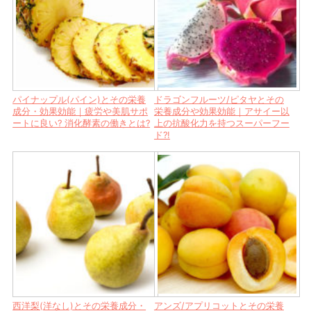
パイナップル(パイン)とその栄養
ドラゴンフルーツ/ピタヤとその
成分・効果効能｜疲労や美肌サポ
栄養成分や効果効能｜アサイー以
ートに良い? 消化酵素の働きとは?
上の抗酸化力を持つスーパーフー
ド?!
西洋梨(洋なし)とその栄養成分・
アンズ/アプリコットとその栄養