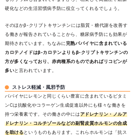
硬化などの生活習慣病予防に役立ってくれるでしょう。
そのほかβ-クリプトキサンチンには脂質・糖代謝を改善す
る働きが報告されていることから、糖尿病予防にも効果が
期待されています。ちなみに
完熟パパイヤに含まれている
カロテノイドはβ-カロテンよりもβ-クリプトキサンチンの
方が多くなっており、赤肉種系のものであればリコピンが
多い
と言われています。
ストレス軽減・風邪予防
パパイヤにレモンと同じくらい豊富に含まれているビタミ
ンCは抗酸化やコラーゲン生成促進以外にも様々な働きを
持つ栄養素です。その働きの中には
アドレナリン・ノルア
ドレナリン・コルチゾールなどの副腎皮質ホルモンの合成
を助ける
というものもあります。これらホルモンは「抗ス