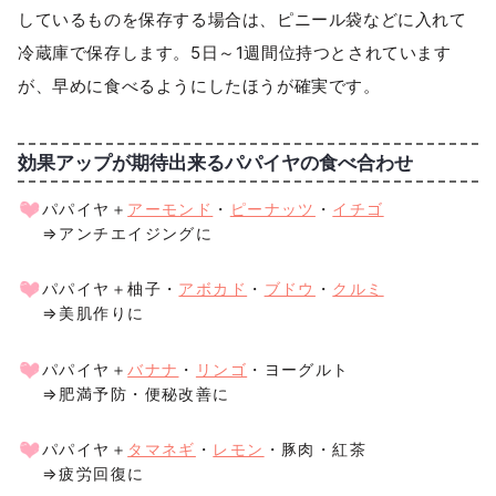
しているものを保存する場合は、ピニール袋などに入れて
冷蔵庫で保存します。5日～1週間位持つとされています
が、早めに食べるようにしたほうが確実です。
効果アップが期待出来るパパイヤの食べ合わせ
パパイヤ＋
アーモンド
・
ピーナッツ
・
イチゴ
⇒アンチエイジングに
パパイヤ＋柚子
・
アボカド
・
ブドウ
・
クルミ
⇒美肌作りに
パパイヤ＋
バナナ
・
リンゴ
・ヨーグルト
⇒肥満予防・便秘改善に
パパイヤ＋
タマネギ
・
レモン
・
豚肉・
紅茶
⇒疲労回復に