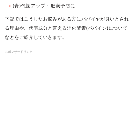
(青)代謝アップ・肥満予防に
下記ではこうしたお悩みがある方にパパイヤが良いとされ
る理由や、代表成分と言える消化酵素(パパイン)について
などをご紹介していきます。
スポンサードリンク