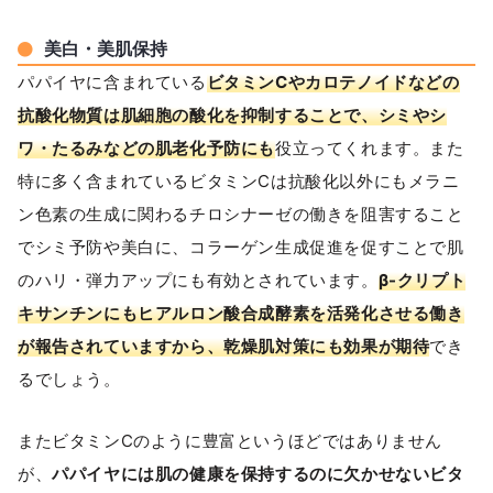
美白・美肌保持
パパイヤに含まれている
ビタミンCやカロテノイドなどの
抗酸化物質は肌細胞の酸化を抑制することで、シミやシ
ワ・たるみなどの肌老化予防にも
役立ってくれます。また
特に多く含まれているビタミンCは抗酸化以外にもメラニ
ン色素の生成に関わるチロシナーゼの働きを阻害すること
でシミ予防や美白に、コラーゲン生成促進を促すことで肌
のハリ・弾力アップにも有効とされています。
β-クリプト
キサンチンにもヒアルロン酸合成酵素を活発化させる働き
が報告されていますから、乾燥肌対策にも効果が期待
でき
るでしょう。
またビタミンCのように豊富というほどではありません
が、
パパイヤには肌の健康を保持するのに欠かせないビタ