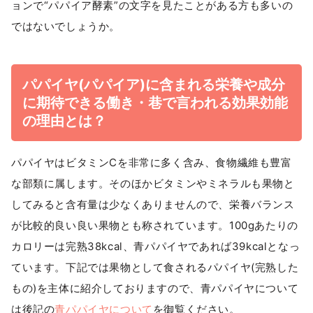
ョンで“パパイア酵素”の文字を見たことがある方も多いの
ではないでしょうか。
パパイヤ(パパイア)に含まれる栄養や成分
に期待できる働き・巷で言われる効果効能
の理由とは？
パパイヤはビタミンCを非常に多く含み、食物繊維も豊富
な部類に属します。そのほかビタミンやミネラルも果物と
してみると含有量は少なくありませんので、栄養バランス
が比較的良い良い果物とも称されています。100gあたりの
カロリーは完熟38kcal、青パパイヤであれば39kcalとなっ
ています。下記では果物として食されるパパイヤ(完熟した
もの)を主体に紹介しておりますので、青パパイヤについて
は後記の
青パパイヤについて
を御覧ください。