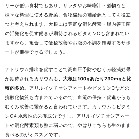
リーが低い食材でもあり、サラダやお味噌汁・煮物など
様々な料理に使える野菜。食物繊維の補給源としても役立
つと考えられます。大根には豊富な消化酵素・腸内善玉菌
の活発化を促す働きが期待されるビタミンCも含まれてい
ますから、複合して便秘改善やお腹の不調を軽減するサポ
ートが期待できるでしょう。
ナトリウム排出を促すことで高血圧予防やむくみ軽減効果
が期待される
カリウムも、大根は100gあたり230mgと比
較的多め
。アリルイソチオシアネートやビタミンCなどの
抗酸化物質も含まれているので、血流の保持・促進からも
むくみ改善に繋がると言われています。カリウムもビタミ
ンCも水溶性の栄養成分ですし、アリルイソチオシアネー
トや消化酵素類も熱に弱いので、やはりこちらも生のまま
食べるのがオススメです。