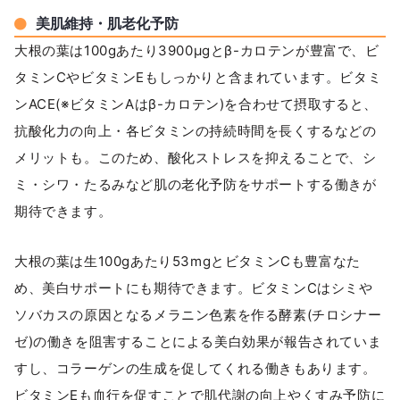
美肌維持・肌老化予防
大根の葉は100gあたり3900μgとβ-カロテンが豊富で、ビ
タミンCやビタミンEもしっかりと含まれています。ビタミ
ンACE(※ビタミンAはβ-カロテン)を合わせて摂取すると、
抗酸化力の向上・各ビタミンの持続時間を長くするなどの
メリットも。このため、酸化ストレスを抑えることで、シ
ミ・シワ・たるみなど肌の老化予防をサポートする働きが
期待できます。
大根の葉は生100gあたり53mgとビタミンCも豊富なた
め、美白サポートにも期待できます。ビタミンCはシミや
ソバカスの原因となるメラニン色素を作る酵素(チロシナー
ゼ)の働きを阻害することによる美白効果が報告されていま
すし、コラーゲンの生成を促してくれる働きもあります。
ビタミンEも血行を促すことで肌代謝の向上やくすみ予防に