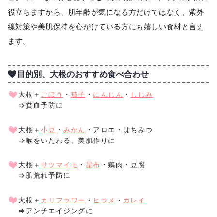
役立ちますから、肌年齢が気になる方だけではなく、紫外
線対策や美肌保持を心がけている方にも嬉しい食材と言え
ます。
目的別、大根のおすすめ食べ合わせ
大根＋
ごぼう
・
茄子
・
にんじん
・
しじみ
⇒貧血予防に
大根＋
小豆
・
みかん
・アロエ・はちみつ
⇒喉をいたわる、美肌作りに
大根＋
サツマイモ
・
昆布
・鶏肉・豆腐
⇒肌荒れ予防に
大根＋
カリフラワー
・
ヒラメ
・
カレイ
⇒アンチエイジングに