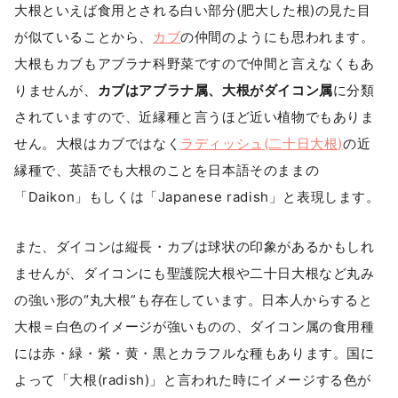
大根といえば食用とされる白い部分(肥大した根)の見た目
が似ていることから、
カブ
の仲間のようにも思われます。
大根もカブもアブラナ科野菜ですので仲間と言えなくもあ
りませんが、
カブはアブラナ属、大根がダイコン属
に分類
されていますので、近縁種と言うほど近い植物でもありま
せん。大根はカブではなく
ラディッシュ(二十日大根)
の近
縁種で、英語でも大根のことを日本語そのままの
「Daikon」もしくは「Japanese radish」と表現します。
また、ダイコンは縦長・カブは球状の印象があるかもしれ
ませんが、ダイコンにも聖護院大根や二十日大根など丸み
の強い形の“丸大根”も存在しています。日本人からすると
大根＝白色のイメージが強いものの、ダイコン属の食用種
には赤・緑・紫・黄・黒とカラフルな種もあります。国に
よって「大根(radish)」と言われた時にイメージする色が