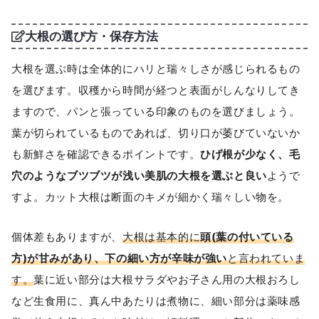
大根の選び方・保存方法
大根を選ぶ時は全体的にハリと瑞々しさが感じられるもの
を選びます。収穫から時間が経つと表面がしんなりしてき
ますので、パンと張っている印象のものを選びましょう。
葉が切られているものであれば、切り口が萎びていないか
も新鮮さを確認できるポイントです。
ひげ根が少なく、毛
穴のようなブツブツが浅い美肌の大根を選ぶと良い
ようで
すよ。カット大根は断面のキメが細かく瑞々しい物を。
個体差もありますが、
大根は基本的に
頭(葉の付いている
方)が甘みがあり、下の細い方が辛味が強い
と言われていま
す。
葉に近い部分は大根サラダやお子さん用の大根おろし
など生食用に、真ん中あたりは煮物に、細い部分は薬味感