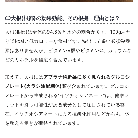
大根(根部)の効果効能、その根拠・理由とは？
大根(根部)は全体の94.6％と水分の割合が多く、100gあた
り15kcalと低カロリーな食材です。特出して多い必須栄養
素はありませんが、ビタミンB群やビタミンC、カリウムな
どのミネラルを幅広く含んでいます。
加えて、大根には
アブラナ科野菜に多く見られるグルコシ
ノレート(カラシ油配糖体)類
が含まれています。グルコシ
ノレートから生成される“イソチオシアネート”は、健康メ
リットを持つ可能性がある成分として注目されている存
在。イソチオシアネートによる抗酸化作用などからも、体
を整える働きが期待されています。