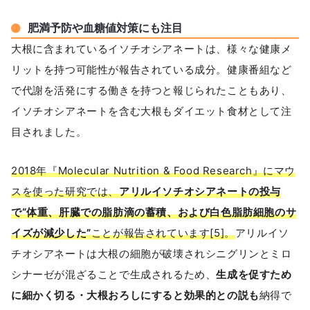
肥満予防や血糖値対策にも注目
大根に含まれているイソチオシアネートは、様々な健康メ
リットを持つ可能性が報告されている成分。健康番組など
で代謝を活発にする働きを持つと報じられたこともあり、
イソチオシアネートを含む大根もダイエット食材として注
目されました。
2018年『Molecular Nutrition & Food Research』にマウ
スを使った研究では、
アリルイソチオシアネートの投与
で“体重、肝臓での脂肪滴の蓄積、および白色脂肪細胞のサ
イズが減少した”
ことが報告されています[5]。
アリルイソ
チオシアネートは大根の細胞が破壊されシニグリンとミロ
シナーゼが混ざることで生成されるため、
生成を促すため
に細かく切る・大根おろしにすると効果的との説も
納得で