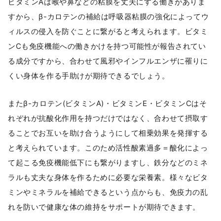
ビタミンAは喉や鼻などの粘膜を丈夫にする働きがありま
すから、β-カロテンの補給は呼吸器粘膜の強化によってウ
ィルスの侵入を防ぐことに繋がると考えられます。ビタミ
ンCも免疫機能への働きかけを持つ可能性が報告されてい
る成分ですから、合わせて風邪やインフルエンザに罹りに
くい身体を作る手助けが期待できるでしょう。
またβ-カロテン(ビタミンA)・ビタミンE・ビタミンCはそ
れぞれが抗酸化作用を持つだけではなく、合わせて摂取す
ることでお互いを助け合うようにして相乗効果を発揮する
と考えられています。このため活性酸素過多＝酸化によっ
て起こる免疫機能低下にも繋がりますし、鉄分などのミネ
ラルも丈夫な身体を作るために必要な栄養素。様々なビタ
ミンやミネラルを補給できるという点からも、免疫力の乱
れを防いで健康な体の維持をサポートが期待できます。