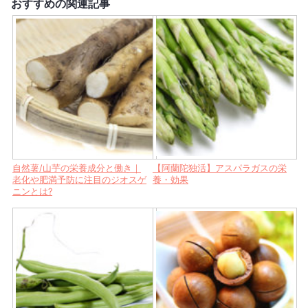
おすすめの関連記事
自然薯/山芋の栄養成分と働き｜
【阿蘭陀独活】アスパラガスの栄
老化や肥満予防に注目のジオスゲ
養・効果
ニンとは?