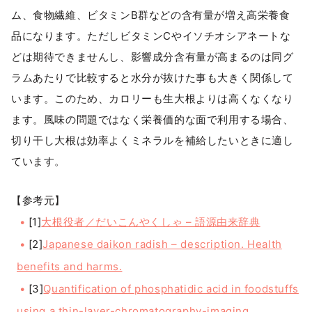
ム、食物繊維、ビタミンB群などの含有量が増え高栄養食
品になります。ただしビタミンCやイソチオシアネートな
どは期待できませんし、影響成分含有量が高まるのは同グ
ラムあたりで比較すると水分が抜けた事も大きく関係して
います。このため、カロリーも生大根よりは高くなくなり
ます。風味の問題ではなく栄養価的な面で利用する場合、
切り干し大根は効率よくミネラルを補給したいときに適し
ています。
【参考元】
[1]
大根役者／だいこんやくしゃ – 語源由来辞典
[2]
Japanese daikon radish – description. Health
benefits and harms.
[3]
Quantification of phosphatidic acid in foodstuffs
using a thin-layer-chromatography-imaging