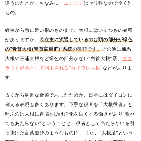
違うのだとか。ちなみに、
ニンジン
はセリ科なので全く別
もの。
縦長から急に近い形のものまで、大根にはいくつもの品種
がありますが、
現在
主に流通しているのは頭の部分が緑色
の“青首大根(青首宮重群)”系統
の種類です。
その他に練馬
大根や三浦大根など緑色の部分がない“白首大根”系、
スプ
ラウト野菜として利用される“カイワレ大根”
などがありま
す。
古くから身近な野菜であったためか、日本にはダイコンに
例える表現も多くあります。下手な役者を「大根役者」と
呼ぶのは大根に胃腸を助け消化を良くする働きがあり“食べ
てもあたらない”ということと、役者として当たらないを引
っ掛けた言葉遊びのようなもの[1]。また、“大根足”という