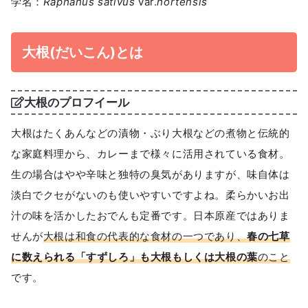
学名：
Raphanus sativus
var.
hortensis
大根(だいこん)とは
大根のプロフイール
大根はたくあんなどの漬物・ぶり大根などの煮物と伝統的
な家庭料理から、カレーまで様々に活用されている食材。
生の場合はやや辛味と独特の臭気がありますが、味自体は
淡白でクセがないのも使いやすいですよね。柔らかいお出
汁の味を活かしたおでんも定番です。日本原産ではありま
せんが
大根は和食の代表的な食材の一つであり、
春の七草
に数えられる「すずしろ」も大根もしくは大根の葉
のこと
です。