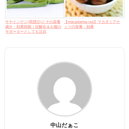
サヤインゲン(莢隠元)とその栄養
【macadamia nut】マカダミアナ
成分・効果効能｜抗酸化＆お腹の
ッツの栄養・効果
サポーターとしても注目
中山だぁこ