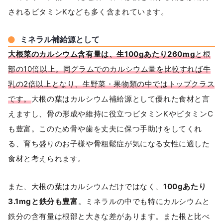
されるビタミンKなども多く含まれています。
ミネラル補給源として
大根菜のカルシウム含有量は、生100gあたり260mg
と根
部の10倍以上。同グラムでのカルシウム量を比較すれば牛
乳の2倍以上となり、生野菜・果物類の中ではトップクラス
です。
大根の葉はカルシウム補給源として優れた食材と言
えますし、骨の形成や維持に役立つビタミンKやビタミンC
も豊富。このため骨や歯を丈夫に保つ手助けをしてくれ
る、育ち盛りのお子様や骨粗鬆症が気になる女性に適した
食材と考えられます。
また、大根の葉はカルシウムだけではなく、
100gあたり
3.1mgと鉄分も豊富
。ミネラルの中でも特にカルシウムと
鉄分の含有量は根部と大きな差があります。また根と比べ