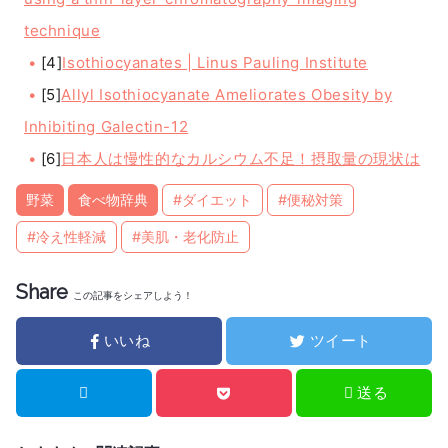
technique
[4]
Isothiocyanates | Linus Pauling Institute
[5]
Allyl Isothiocyanate Ameliorates Obesity by
Inhibiting Galectin-12
[6]
日本人は慢性的なカルシウム不足！摂取量の現状は
野菜
食べ物辞典
#ダイエット
#便秘対策
#冷え性軽減
#美肌・老化防止
Share
この記事をシェアしよう！
いいね
ツイート
送る