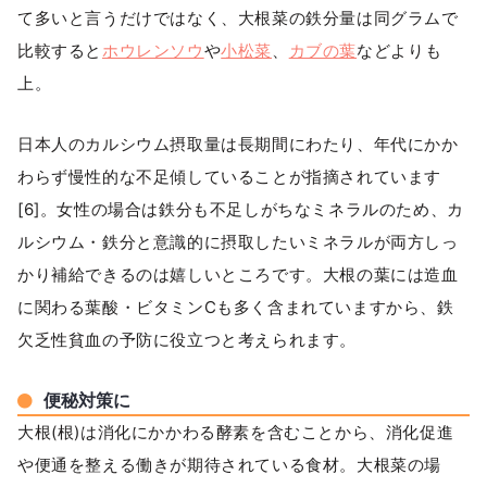
て多いと言うだけではなく、大根菜の鉄分量は同グラムで
比較すると
ホウレンソウ
や
小松菜
、
カブの葉
などよりも
上。
日本人のカルシウム摂取量は長期間にわたり、年代にかか
わらず慢性的な不足傾していることが指摘されています
[6]。女性の場合は鉄分も不足しがちなミネラルのため、カ
ルシウム・鉄分と意識的に摂取したいミネラルが両方しっ
かり補給できるのは嬉しいところです。大根の葉には造血
に関わる葉酸・ビタミンCも多く含まれていますから、鉄
欠乏性貧血の予防に役立つと考えられます。
便秘対策に
大根(根)は消化にかかわる酵素を含むことから、消化促進
や便通を整える働きが期待されている食材。大根菜の場