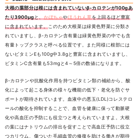
大根の葉部分は根には含まれていないβ-カロテンが100gあ
たり3900μg
と、
かぼちゃ
や
ほうれん草
を上回るほど豊富
に含まれています。
このため大根菜は緑黄色野菜に分類さ
れていますし、β-カロテン含有量は緑黄色野菜の中でも含
有量トップクラスと呼べる位置です。また同様に根部には
ないビタミンEも100g中3.8gと豊富に含まれていますし、
ビタミンC含有量も53mgと4～5倍の数値になります。
β-カロテンや抗酸化作用を持つビタミン類の補給から、酸
化によって起こる身体の様々な機能の低下・老化を防ぐサ
ポートが期待されています。血液中の悪玉(LDL)コレステロ
ールの酸化を抑制することで、血管を健康に保って動脈硬
化や高血圧の予防にも役立つと考えられていますよ。大根
の葉にはナトリウムの排出を促すことで高血圧予防に役立
つカリウム、傷ついた毛細血管の修復を助ける働きが期待