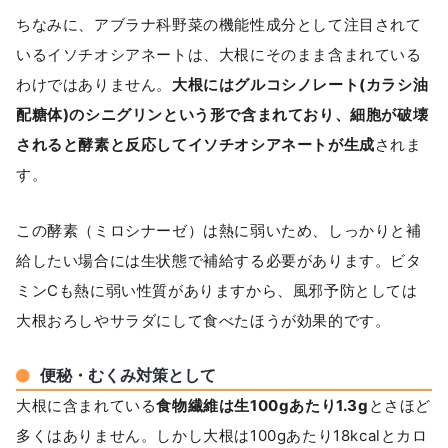
ちなみに、アブラナ科野菜の機能性成分として注目されて
いるイソチオシアネートは、大根にそのまま含まれている
わけではありません。
大根にはグルコシノレート(カラシ油
配糖体)のシニグリンという形で含まれており、細胞が破壊
されると酵素と反応してイソチオシアネートが生成
されま
す。
この酵素（ミロシナーゼ）は熱に弱いため、しっかりと補
給したい場合には生状態で補給する必要があります。ビタ
ミンCも熱に弱い性質がありますから、風邪予防としては
大根おろしやサラダにして食べたほうが効果的です。
便秘・むくみ対策として
大根に含まれている
食物繊維は生100gあたり1.3g
とさほど
多くはありません。しかし大根は100gあたり18kcalとカロ