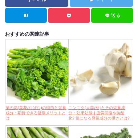
送る
おすすめの関連記事
菜の花(菜花/なばな)の特徴と栄養
ニンニク(大蒜/葫)とその栄養成
成分・期待できる健康メリットと
分・効果効能｜疲労回復や抗酸
は
化? 気になる臭気成分の働きとは?