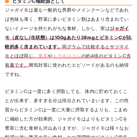
ビタミンC補給源として
ジャガイモは最も一般的な男爵やメインクーンなどであれ
ば色味も薄く、野菜に多いビタミン類はあまり含まれてい
ないイメージを持たれがちな食材。しかし、実は
ジャガイ
モ（皮なし/生状態）は100gあたり28mgとビタミンCが比
較的多く含まれています。
同グラムで比較するとサツマイ
モとほぼ同じ、
里芋
や
トウモロコシ
の約4倍のビタミンC含
有量です。
脚気対策に使われたエピソードがあるのも納得
ですね。
ビタミンCは一度に多く摂取しても、体内に貯めておくこ
とが出来ず、多すぎる分は排出されていまいます。この性
質からビタミンCは一度に大量に摂取するよりも、こまめ
に補給した方が効果的。ジャガイモはよりもビタミンCを
豊富に含む食材も沢山ありますが、ジャガイモは様々なお