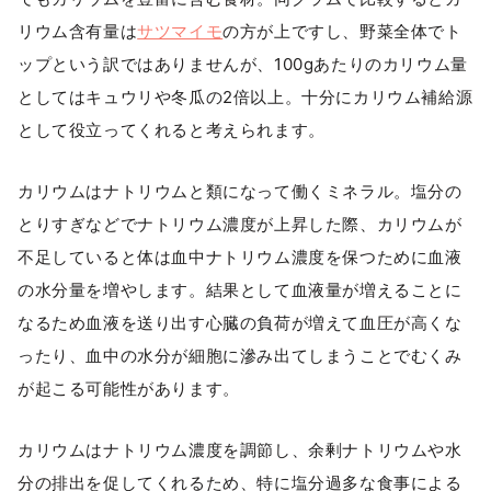
リウム含有量は
サツマイモ
の方が上ですし、野菜全体でト
ップという訳ではありませんが、100gあたりのカリウム量
としてはキュウリや冬瓜の2倍以上。十分にカリウム補給源
として役立ってくれると考えられます。
カリウムはナトリウムと類になって働くミネラル。塩分の
とりすぎなどでナトリウム濃度が上昇した際、カリウムが
不足していると体は血中ナトリウム濃度を保つために血液
の水分量を増やします。結果として血液量が増えることに
なるため血液を送り出す心臓の負荷が増えて血圧が高くな
ったり、血中の水分が細胞に滲み出てしまうことでむくみ
が起こる可能性があります。
カリウムはナトリウム濃度を調節し、余剰ナトリウムや水
分の排出を促してくれるため、特に塩分過多な食事による