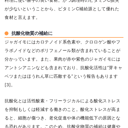
料理に使い勝手の良い食材。かつ調理時のビタミンC損失
が少ないということから、ビタミンC補給源として優れた
食材と言えます。
抗酸化物質の補給に
ジャガイモにはカロテノイド系色素や、クロロゲン酸やフ
ラボノイドなどのポリフェノール類が含まれていることが
分かっています。また、果肉が赤や紫色のジャガイモには
アントシアニンなども含まれており、抗酸化活性は“芽キャ
ベツまたはほうれん草に匹敵する”という報告もあります
[3]。
抗酸化とは活性酸素・フリーラジカルによる酸化ストレス
を抑制もしくは軽減する働きのこと。酸化ストレスが高ま
ると、細胞が傷つき、老化促進や体の機能低下の原因とな
る恐れがあります。このため、抗酸化物質の補給は健康や