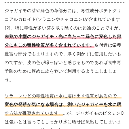
ジャガイモの芽や緑色の革部分には、毒性成分ポテトグリ
コアルカロイド(ソラニンやチャコニン)が含まれています
[2]。特に毒性が多い芽を取り除くのは勿論のことですが、
未熟で小型のジャガイモ・光に当たって緑色に変色した部
分にもこの毒性物質が多く含まれています。
皮付近は栄養
豊富な部分でもまりますので、厚く剥かずに使用したいも
のですが、皮の色が緑っぽいと感じるものであれば食中毒
予防のために厚めに皮を剥いて利用するようにしましょ
う。
ソラニンなどの毒性物質は水に溶け出す性質があるので、
変色や発芽が気になる場合は、剥いたジャガイモを水に晒
す
方法が推奨されています。
…が、ジャガイモのビタミンC
は強いとは言ってもしっかり水に晒せば流出してしまいま