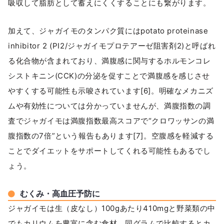
吸収して脂肪として蓄えにくくすることにも繋がります。
加えて、ジャガイモのタンパク質にはpotato proteinase
inhibitor 2 (PI2/ジャガイモプロテアーゼ阻害剤2)と呼ばれ
る化合物が含まれており、満腹感に関与するホルモンコレ
シストキニン(CCK)の分泌を促すことで満腹感を感じさせ
やすくする可能性も示唆されています[6]。明確なメカニズ
ムや有効性については分かっていませんが、満腹指数の調
査でジャガイモは満腹指数最高スコアで“クロワッサンの満
腹指数の7倍”という報告もあります[7]。空腹感を軽減する
ことでダイエットをサポートしてくれる可能性もあるでし
ょう。
むくみ・高血圧予防に
ジャガイモは生（皮なし）100gあたり410mgと野菜類の中
でもカリウムを豊富に含む食材。同グラムで比較するとカ