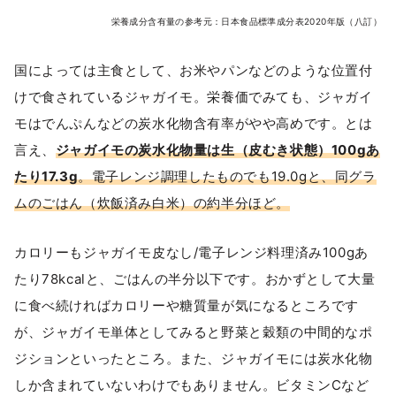
栄養成分含有量の参考元：日本食品標準成分表2020年版（八訂）
国によっては主食として、お米やパンなどのような位置付
けで食されているジャガイモ。栄養価でみても、ジャガイ
モはでんぷんなどの炭水化物含有率がやや高めです。とは
言え、
ジャガイモの炭水化物量は生（皮むき状態）100gあ
たり17.3g
。電子レンジ調理したものでも19.0gと、同グラ
ムのごはん（炊飯済み白米）の約半分ほど。
カロリーもジャガイモ皮なし/電子レンジ料理済み100gあ
たり78kcalと、ごはんの半分以下です。おかずとして大量
に食べ続ければカロリーや糖質量が気になるところです
が、ジャガイモ単体としてみると野菜と穀類の中間的なポ
ジションといったところ。また、ジャガイモには炭水化物
しか含まれていないわけでもありません。ビタミンCなど