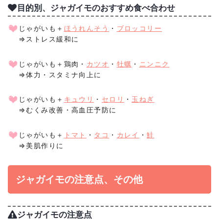
目的別、ジャガイモのおすすめ食べ合わせ
じゃがいも＋
ほうれんそう
・
ブロッコリー
⇒ストレス緩和に
じゃがいも＋鶏肉・
カツオ
・
牡蠣
・
ニンニク
⇒体力・スタミナ向上に
じゃがいも＋
キュウリ
・
セロリ
・
玉ねぎ
⇒むくみ改善・高血圧予防に
じゃがいも＋
トマト
・
タコ
・
カレイ
・
鮭
⇒美肌作りに
ジャガイモの注意点、その他
ジャガイモの注意点