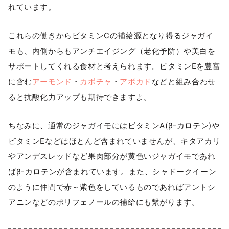
れています。
これらの働きからビタミンCの補給源となり得るジャガイ
モも、内側からもアンチエイジング（老化予防）や美白を
サポートしてくれる食材と考えられます。ビタミンEを豊富
に含む
アーモンド
・
カボチャ
・
アボカド
などと組み合わせ
ると抗酸化力アップも期待できますよ。
ちなみに、通常のジャガイモにはビタミンA(β-カロテン)や
ビタミンEなどはほとんど含まれていませんが、キタアカリ
やアンデスレッドなど果肉部分が黄色いジャガイモであれ
ばβ-カロテンが含まれています。また、シャドークイーン
のように仲間で赤～紫色をしているものであればアントシ
アニンなどのポリフェノールの補給にも繋がります。