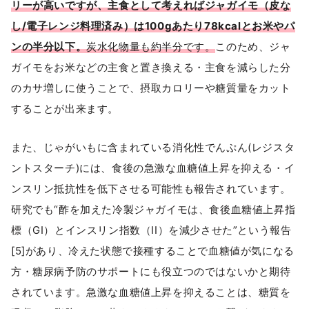
リーが高いですが、主食として考えればジャガイモ（皮な
し/電子レンジ料理済み）は100gあたり78kcalとお米やパ
ンの半分以下。
炭水化物量も約半分です。
このため、ジャ
ガイモをお米などの主食と置き換える・主食を減らした分
のカサ増しに使うことで、摂取カロリーや糖質量をカット
することが出来ます。
また、じゃがいもに含まれている消化性でんぷん(レジスタ
ントスターチ)には、食後の急激な血糖値上昇を抑える・イ
ンスリン抵抗性を低下させる可能性も報告されています。
研究でも“酢を加えた冷製ジャガイモは、食後血糖値上昇指
標（GI）とインスリン指数（II）を減少させた”という報告
[5]があり、冷えた状態で接種することで血糖値が気になる
方・糖尿病予防のサポートにも役立つのではないかと期待
されています。急激な血糖値上昇を抑えることは、糖質を