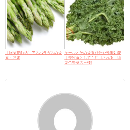
【阿蘭陀独活】アスパラガスの栄
ケールとその栄養成分や効果効能
養・効果
｜美容食としても注目される、緑
黄色野菜の王様!