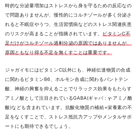
時的な分泌量増加はストレスから身を守るための反応なの
で問題ありませんが、慢性的にコルチゾールが多く分泌さ
れると不眠症やうつ、生活習慣病などのストレス関連疾患
のリスクが高まることが指摘されています。
ビタミンC不
足だけがコルチゾール過剰分泌の原因ではありませんが、
原因ともなり得る不足を無くすことは重要です。
ジャガイモにはビタミンC以外にも、神経伝達物質の合成
に関わるビタミンB6、ホルモン合成に関わるパントテン
酸、神経の興奮を抑えることでリラックス効果をもたらす
アミノ酸として注目されているGABA(ギャバ：γ-アミノ酪
酸)なども含まれています。抗酸化物質の補給+栄養素の不
足をなくすことで、ストレス抵抗力アップやメンタルサポ
ートにも期待できるでしょう。