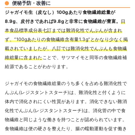
便秘予防・改善に
ジャガイモ生（皮なし）100gあたり食物繊維総量が
8.9g、皮付きであれば9.8gと非常に食物繊維が豊富。
日
本食品標準成分表七訂までは難消化性でんぷんが含まれ
ず、“100gあたりの食物繊維含有量1.3g”とかなり少なく掲
載されていましたが、八訂では難消化性でんぷんも食物繊
維総量に含まれた
ことで、サツマイモと同等の食物繊維補
給源であることがわかります。
ジャガイモの食物繊維総量のうち多くを占める難消化性で
んぷん(レジスタントスターチ)は、難消化性と付くように
体内で消化されにくい性質があります。消化できない難消
化性でんぷん(レジスタントスターチ)は、消化管の中で食
物繊維と同じような働きを持つことが認められています。
食物繊維は便の硬さを整えたり、腸の蠕動運動を促す働き