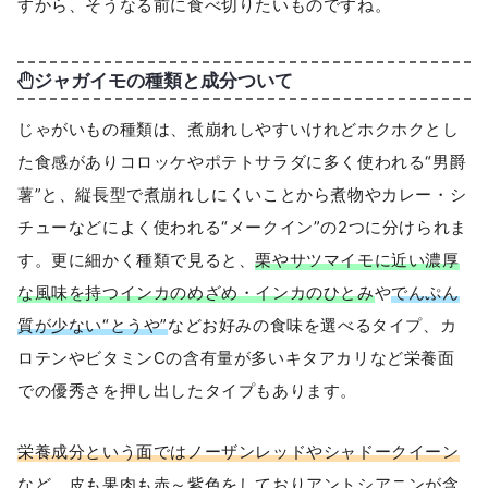
すから、そうなる前に食べ切りたいものですね。
ジャガイモの種類と成分ついて
じゃがいもの種類は、煮崩れしやすいけれどホクホクとし
た食感がありコロッケやポテトサラダに多く使われる“男爵
薯”と、縦長型で煮崩れしにくいことから煮物やカレー・シ
チューなどによく使われる“メークイン”の2つに分けられま
す。更に細かく種類で見ると、
栗やサツマイモに近い濃厚
な風味を持つインカのめざめ・インカのひとみ
や
でんぷん
質が少ない“とうや”
などお好みの食味を選べるタイプ、カ
ロテンやビタミンCの含有量が多いキタアカリなど栄養面
での優秀さを押し出したタイプもあります。
栄養成分という面ではノーザンレッドやシャドークイーン
など、皮も果肉も赤～紫色をしておりアントシアニンが含