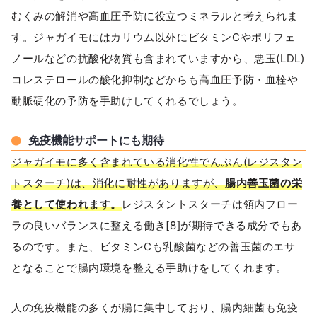
むくみの解消や高血圧予防に役立つミネラルと考えられま
す。ジャガイモにはカリウム以外にビタミンCやポリフェ
ノールなどの抗酸化物質も含まれていますから、悪玉(LDL)
コレステロールの酸化抑制などからも高血圧予防・血栓や
動脈硬化の予防を手助けしてくれるでしょう。
免疫機能サポートにも期待
ジャガイモに多く含まれている消化性でんぷん(レジスタン
トスターチ)は、消化に耐性がありますが、
腸内善玉菌の栄
養として使われます。
レジスタントスターチは領内フロー
ラの良いバランスに整える働き[8]が期待できる成分でもあ
るのです。また、ビタミンCも乳酸菌などの善玉菌のエサ
となることで腸内環境を整える手助けをしてくれます。
人の免疫機能の多くが腸に集中しており、腸内細菌も免疫