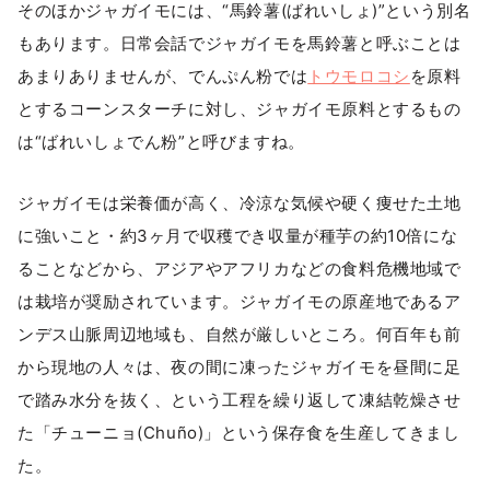
そのほかジャガイモには、“馬鈴薯(ばれいしょ)”という別名
もあります。日常会話でジャガイモを馬鈴薯と呼ぶことは
あまりありませんが、でんぷん粉では
トウモロコシ
を原料
とするコーンスターチに対し、ジャガイモ原料とするもの
は“ばれいしょでん粉”と呼びますね。
ジャガイモは栄養価が高く、冷涼な気候や硬く痩せた土地
に強いこと・約3ヶ月で収穫でき収量が種芋の約10倍にな
ることなどから、アジアやアフリカなどの食料危機地域で
は栽培が奨励されています。ジャガイモの原産地であるア
ンデス山脈周辺地域も、自然が厳しいところ。何百年も前
から現地の人々は、夜の間に凍ったジャガイモを昼間に足
で踏み水分を抜く、という工程を繰り返して凍結乾燥させ
た「チューニョ(Chuño)」という保存食を生産してきまし
た。