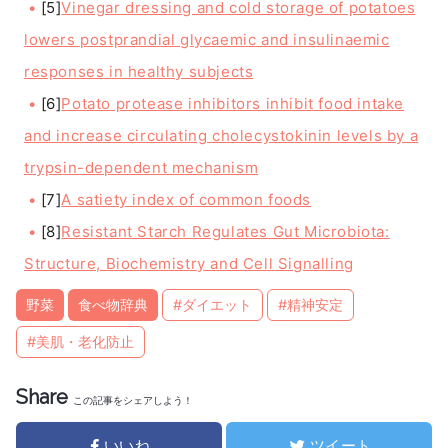
[5]
Vinegar dressing and cold storage of potatoes
lowers postprandial glycaemic and insulinaemic
responses in healthy subjects
[6]
Potato protease inhibitors inhibit food intake
and increase circulating cholecystokinin levels by a
trypsin-dependent mechanism
[7]
A satiety index of common foods
[8]
Resistant Starch Regulates Gut Microbiota:
Structure, Biochemistry and Cell Signalling
野菜
食べ物辞典
#ダイエット
#精神安定
#美肌・老化防止
Share
この記事をシェアしよう！
いいね
ツイート