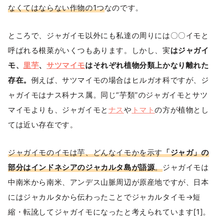
なくてはならない作物の1つ
なのです。
ところで、ジャガイモ以外にも私達の周りには〇〇イモと
呼ばれる根菜がいくつもあります。しかし、実
はジャガイ
モ、
里芋
、
サツマイモ
はそれぞれ植物分類上かなり離れた
存在。
例えば、サツマイモの場合はヒルガオ科ですが、ジ
ャガイモはナス科ナス属。同じ“芋類”のジャガイモとサツ
マイモよりも、ジャガイモと
ナス
や
トマト
の方が植物とし
ては近い存在です。
ジャガイモのイモは芋、どんなイモかを示す
「ジャガ」の
部分はインドネシアのジャカルタ島が語源
。
ジャガイモは
中南米から南米、アンデス山脈周辺が原産地ですが、日本
にはジャカルタから伝わったことでジャカルタイモ→短
縮・転訛してジャガイモになったと考えられています[1]。