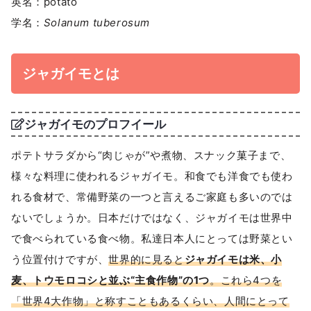
英名：potato
学名：
Solanum tuberosum
ジャガイモとは
ジャガイモのプロフイール
ポテトサラダから“肉じゃが”や煮物、スナック菓子まで、
様々な料理に使われるジャガイモ。和食でも洋食でも使わ
れる食材で、常備野菜の一つと言えるご家庭も多いのでは
ないでしょうか。日本だけではなく、ジャガイモは世界中
で食べられている食べ物。私達日本人にとっては野菜とい
う位置付けですが、
世界的に見ると
ジャガイモは米、小
麦、トウモロコシと並ぶ“主食作物”の1つ
。これら4つを
「世界4大作物」と称すこともあるくらい、人間にとって